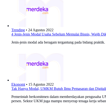
Trending
•
24 Agustus 2022
4 Jenis-Jenis Modal Usaha Sebelum Memulai Bisnis, Wajib Di
Jenis-jenis modal ada beragam tergantung pada bidang praktik.
Ekonomi
•
15 Agustus 2022
Tak Hanya Modal, UMKM Butuh Ilmu Pemasaran dan Digitali
Pemerintah berkomitmen dalam memberdayakan pengusaha UM
persen. Sektor UKM juga mampu menyerap tenaga kerja sebanyak