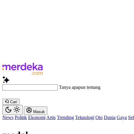
Tanya apapun tentang artikel in
Cari
Masuk
News
Politik
Ekonomi
Artis
Trending
Teknologi
Oto
Dunia
Gaya
Se