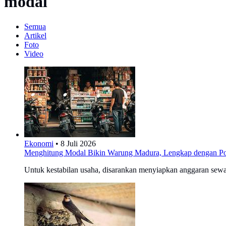
modal
Semua
Artikel
Foto
Video
Ekonomi
•
8 Juli 2026
Menghitung Modal Bikin Warung Madura, Lengkap dengan P
Untuk kestabilan usaha, disarankan menyiapkan anggaran sewa d