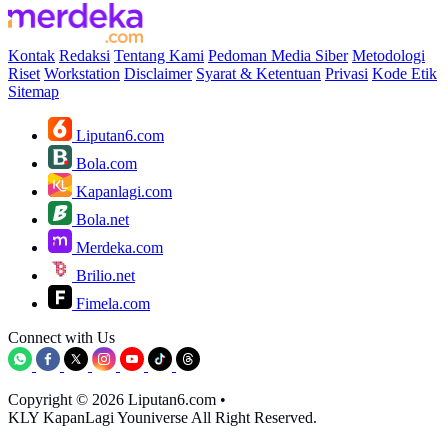
Kontak
Redaksi
Tentang Kami
Pedoman Media Siber
Metodologi
Riset
Workstation
Disclaimer
Syarat & Ketentuan
Privasi
Kode Etik
Sitemap
Liputan6.com
Bola.com
Kapanlagi.com
Bola.net
Merdeka.com
Brilio.net
Fimela.com
Connect with Us
Copyright © 2026 Liputan6.com
•
KLY KapanLagi Youniverse All Right Reserved.