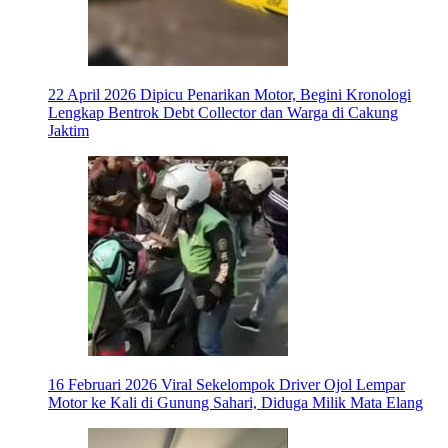
22 April 2026
Dipicu Penarikan Motor, Begini Kronologi
Lengkap Bentrok Debt Collector dan Warga di Cakung
Jaktim
16 Februari 2026
Viral Sekelompok Driver Ojol Lempar
Motor ke Kali di Gunung Sahari, Diduga Milik Mata Elang