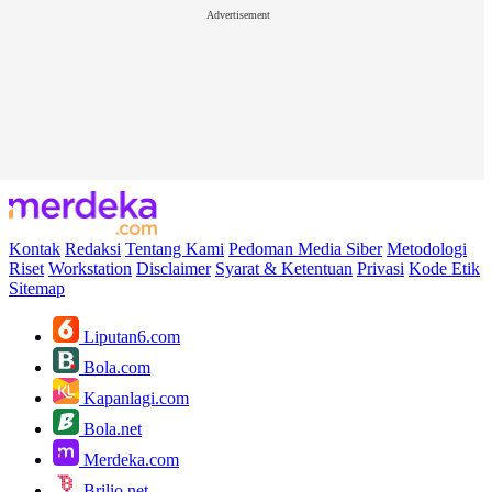
Advertisement
Kontak
Redaksi
Tentang Kami
Pedoman Media Siber
Metodologi
Riset
Workstation
Disclaimer
Syarat & Ketentuan
Privasi
Kode Etik
Sitemap
Liputan6.com
Bola.com
Kapanlagi.com
Bola.net
Merdeka.com
Brilio.net