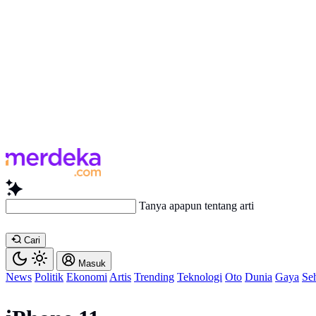
Tanya apapun tentang artikel ini..
Cari
Masuk
News
Politik
Ekonomi
Artis
Trending
Teknologi
Oto
Dunia
Gaya
Se