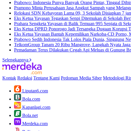
Prabowo: Indonesia Punya Banyak Orang Pintar, Tinggal Dib
Pramono Minta Perusahaan Jasa Angkut Sampah yang Melangg
Relokasi SDN Kebayoran Lama 09, 3 Sekolah Disiapkan
7 ja
Eks Ketua Yayasan Tegaskan Senpi Ditemukan di Sekolah Ber
Prahara Sengketa Yayasan di Balik Temuan 995 Senjata di Sek
Eks Ketua DPRD Ponorogo Jadi Tersangka Dugaan Korupsi T
Eks Ketua Yayasan Bantah Kepemilikan Narkoba-CD Porno, Mi
Prabowo Sedih Indonesia Tak Lolos Piala Dunia, Singgung N
TelkomGroup Tanam 20 Ribu Mangrove, Langkah Nyata Jaga E
Pemadaman Terus Dilakukan Cegah Api Meluas di Gunung 
Selengkapnya
Kontak
Redaksi
Tentang Kami
Pedoman Media Siber
Metodologi Ris
Liputan6.com
Bola.com
Kapanlagi.com
Bola.net
Merdeka.com