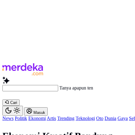
Tanya apapun tentang a
Cari
Masuk
News
Politik
Ekonomi
Artis
Trending
Teknologi
Oto
Dunia
Gaya
Se