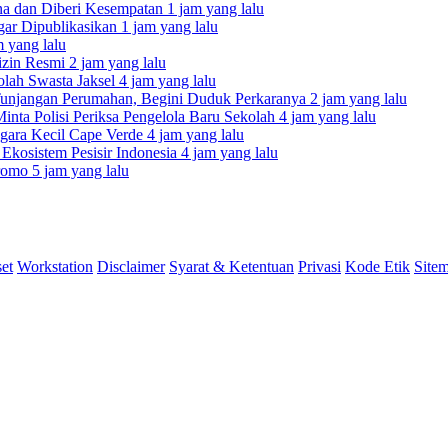
ina dan Diberi Kesempatan
1 jam yang lalu
ar Dipublikasikan
1 jam yang lalu
m yang lalu
izin Resmi
2 jam yang lalu
olah Swasta Jaksel
4 jam yang lalu
unjangan Perumahan, Begini Duduk Perkaranya
2 jam yang lalu
nta Polisi Periksa Pengelola Baru Sekolah
4 jam yang lalu
egara Kecil Cape Verde
4 jam yang lalu
kosistem Pesisir Indonesia
4 jam yang lalu
Bromo
5 jam yang lalu
et
Workstation
Disclaimer
Syarat & Ketentuan
Privasi
Kode Etik
Site