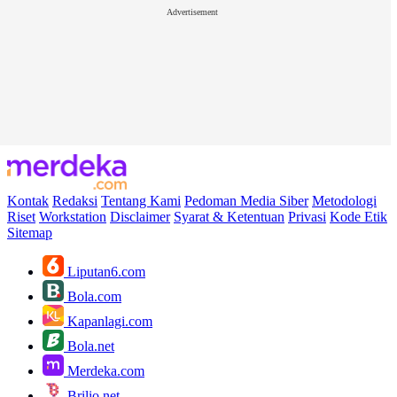
Advertisement
Kontak
Redaksi
Tentang Kami
Pedoman Media Siber
Metodologi
Riset
Workstation
Disclaimer
Syarat & Ketentuan
Privasi
Kode Etik
Sitemap
Liputan6.com
Bola.com
Kapanlagi.com
Bola.net
Merdeka.com
Brilio.net