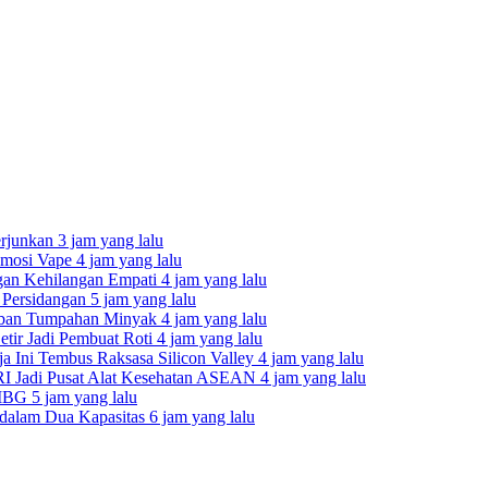
erjunkan
3 jam yang lalu
romosi Vape
4 jam yang lalu
gan Kehilangan Empati
4 jam yang lalu
i Persidangan
5 jam yang lalu
orban Tumpahan Minyak
4 jam yang lalu
etir Jadi Pembuat Roti
4 jam yang lalu
a Ini Tembus Raksasa Silicon Valley
4 jam yang lalu
k RI Jadi Pusat Alat Kesehatan ASEAN
4 jam yang lalu
a MBG
5 jam yang lalu
 dalam Dua Kapasitas
6 jam yang lalu