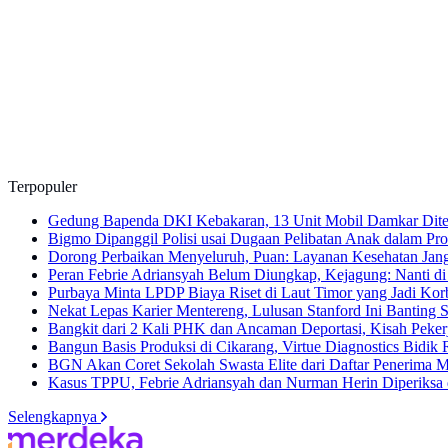
Terpopuler
Gedung Bapenda DKI Kebakaran, 13 Unit Mobil Damkar Dit
Bigmo Dipanggil Polisi usai Dugaan Pelibatan Anak dalam P
Dorong Perbaikan Menyeluruh, Puan: Layanan Kesehatan Jan
Peran Febrie Adriansyah Belum Diungkap, Kejagung: Nanti d
Purbaya Minta LPDP Biaya Riset di Laut Timor yang Jadi K
Nekat Lepas Karier Mentereng, Lulusan Stanford Ini Banting S
Bangkit dari 2 Kali PHK dan Ancaman Deportasi, Kisah Pekerj
Bangun Basis Produksi di Cikarang, Virtue Diagnostics Bidi
BGN Akan Coret Sekolah Swasta Elite dari Daftar Penerim
Kasus TPPU, Febrie Adriansyah dan Nurman Herin Diperiksa
Selengkapnya