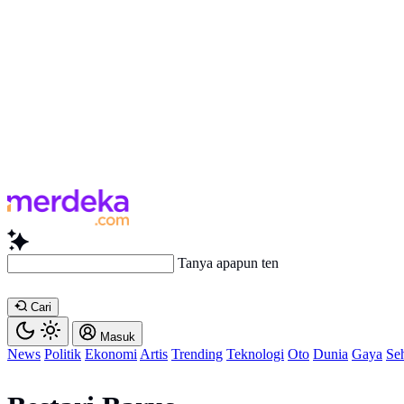
Tanya apapun tentang a
Cari
Masuk
News
Politik
Ekonomi
Artis
Trending
Teknologi
Oto
Dunia
Gaya
Se