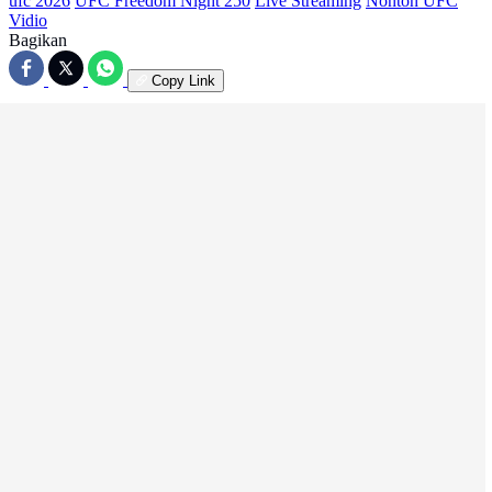
ufc 2026
UFC Freedom Night 250
Live Streaming
Nonton UFC
Vidio
Bagikan
Copy Link