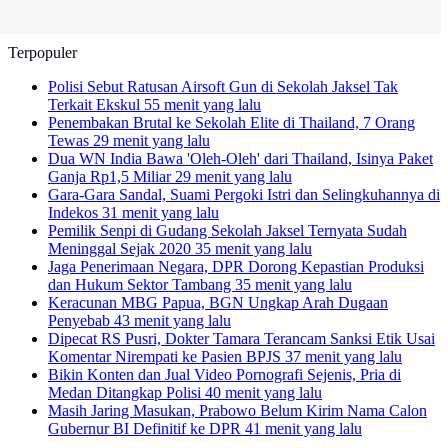
Terpopuler
Polisi Sebut Ratusan Airsoft Gun di Sekolah Jaksel Tak
Terkait Ekskul
55 menit yang lalu
Penembakan Brutal ke Sekolah Elite di Thailand, 7 Orang
Tewas
29 menit yang lalu
Dua WN India Bawa 'Oleh-Oleh' dari Thailand, Isinya Paket
Ganja Rp1,5 Miliar
29 menit yang lalu
Gara-Gara Sandal, Suami Pergoki Istri dan Selingkuhannya di
Indekos
31 menit yang lalu
Pemilik Senpi di Gudang Sekolah Jaksel Ternyata Sudah
Meninggal Sejak 2020
35 menit yang lalu
Jaga Penerimaan Negara, DPR Dorong Kepastian Produksi
dan Hukum Sektor Tambang
35 menit yang lalu
Keracunan MBG Papua, BGN Ungkap Arah Dugaan
Penyebab
43 menit yang lalu
Dipecat RS Pusri, Dokter Tamara Terancam Sanksi Etik Usai
Komentar Nirempati ke Pasien BPJS
37 menit yang lalu
Bikin Konten dan Jual Video Pornografi Sejenis, Pria di
Medan Ditangkap Polisi
40 menit yang lalu
Masih Jaring Masukan, Prabowo Belum Kirim Nama Calon
Gubernur BI Definitif ke DPR
41 menit yang lalu