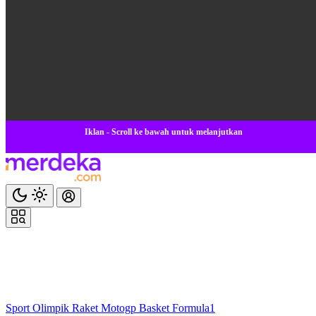
Iklan - Scroll ke bawah untuk melanjutkan
Sport
Olimpik
Raket
Motogp
Basket
Formula1