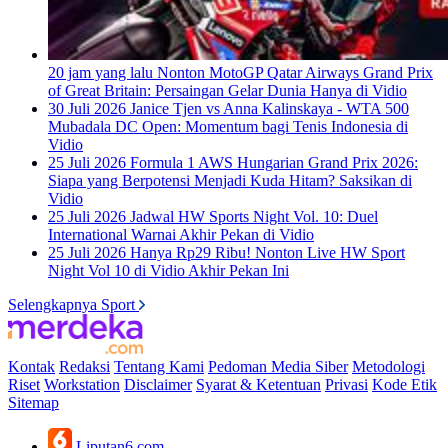
20 jam yang lalu
Nonton MotoGP Qatar Airways Grand Prix
of Great Britain: Persaingan Gelar Dunia Hanya di Vidio
30 Juli 2026
Janice Tjen vs Anna Kalinskaya - WTA 500
Mubadala DC Open: Momentum bagi Tenis Indonesia di
Vidio
25 Juli 2026
Formula 1 AWS Hungarian Grand Prix 2026:
Siapa yang Berpotensi Menjadi Kuda Hitam? Saksikan di
Vidio
25 Juli 2026
Jadwal HW Sports Night Vol. 10: Duel
International Warnai Akhir Pekan di Vidio
25 Juli 2026
Hanya Rp29 Ribu! Nonton Live HW Sport
Night Vol 10 di Vidio Akhir Pekan Ini
Selengkapnya Sport
Kontak
Redaksi
Tentang Kami
Pedoman Media Siber
Metodologi
Riset
Workstation
Disclaimer
Syarat & Ketentuan
Privasi
Kode Etik
Sitemap
Liputan6.com