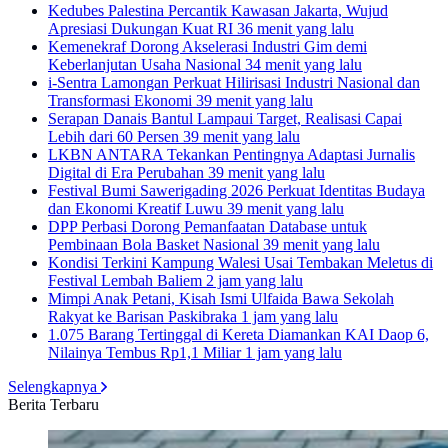
Kedubes Palestina Percantik Kawasan Jakarta, Wujud
Apresiasi Dukungan Kuat RI
36 menit yang lalu
Kemenekraf Dorong Akselerasi Industri Gim demi
Keberlanjutan Usaha Nasional
34 menit yang lalu
i-Sentra Lamongan Perkuat Hilirisasi Industri Nasional dan
Transformasi Ekonomi
39 menit yang lalu
Serapan Danais Bantul Lampaui Target, Realisasi Capai
Lebih dari 60 Persen
39 menit yang lalu
LKBN ANTARA Tekankan Pentingnya Adaptasi Jurnalis
Digital di Era Perubahan
39 menit yang lalu
Festival Bumi Sawerigading 2026 Perkuat Identitas Budaya
dan Ekonomi Kreatif Luwu
39 menit yang lalu
DPP Perbasi Dorong Pemanfaatan Database untuk
Pembinaan Bola Basket Nasional
39 menit yang lalu
Kondisi Terkini Kampung Walesi Usai Tembakan Meletus di
Festival Lembah Baliem
2 jam yang lalu
Mimpi Anak Petani, Kisah Ismi Ulfaida Bawa Sekolah
Rakyat ke Barisan Paskibraka
1 jam yang lalu
1.075 Barang Tertinggal di Kereta Diamankan KAI Daop 6,
Nilainya Tembus Rp1,1 Miliar
1 jam yang lalu
Selengkapnya
Berita Terbaru