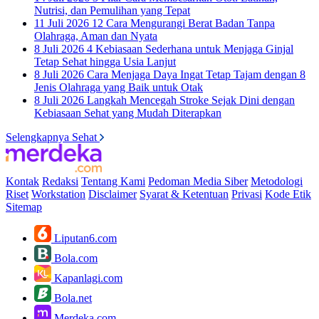
Nutrisi, dan Pemulihan yang Tepat
11 Juli 2026
12 Cara Mengurangi Berat Badan Tanpa
Olahraga, Aman dan Nyata
8 Juli 2026
4 Kebiasaan Sederhana untuk Menjaga Ginjal
Tetap Sehat hingga Usia Lanjut
8 Juli 2026
Cara Menjaga Daya Ingat Tetap Tajam dengan 8
Jenis Olahraga yang Baik untuk Otak
8 Juli 2026
Langkah Mencegah Stroke Sejak Dini dengan
Kebiasaan Sehat yang Mudah Diterapkan
Selengkapnya Sehat
Kontak
Redaksi
Tentang Kami
Pedoman Media Siber
Metodologi
Riset
Workstation
Disclaimer
Syarat & Ketentuan
Privasi
Kode Etik
Sitemap
Liputan6.com
Bola.com
Kapanlagi.com
Bola.net
Merdeka.com