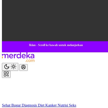
Iklan - Scroll ke bawah untuk melanjutkan
Sehat
Bugar
Diagnosis
Diet
Kanker
Nutrisi
Seks