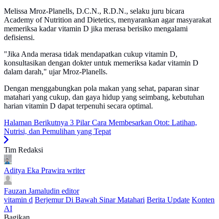
Melissa Mroz-Planells, D.C.N., R.D.N., selaku juru bicara
Academy of Nutrition and Dietetics, menyarankan agar masyarakat
memeriksa kadar vitamin D jika merasa berisiko mengalami
defisiensi.
"Jika Anda merasa tidak mendapatkan cukup vitamin D,
konsultasikan dengan dokter untuk memeriksa kadar vitamin D
dalam darah," ujar Mroz-Planells.
Dengan menggabungkan pola makan yang sehat, paparan sinar
matahari yang cukup, dan gaya hidup yang seimbang, kebutuhan
harian vitamin D dapat terpenuhi secara optimal.
Halaman Berikutnya
3 Pilar Cara Membesarkan Otot: Latihan,
Nutrisi, dan Pemulihan yang Tepat
Tim Redaksi
Aditya Eka Prawira
writer
Fauzan Jamaludin
editor
vitamin d
Berjemur Di Bawah Sinar Matahari
Berita Update
Konten
AI
Bagikan