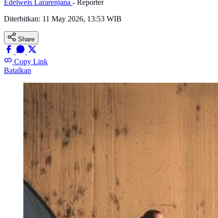
Edelweis Lararenjana
- Reporter
Diterbitkan:
11 May 2026, 13:53 WIB
Share
Copy Link
Batalkan