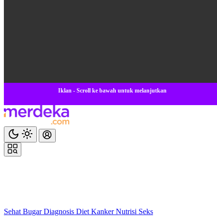
Iklan - Scroll ke bawah untuk melanjutkan
Sehat
Bugar
Diagnosis
Diet
Kanker
Nutrisi
Seks