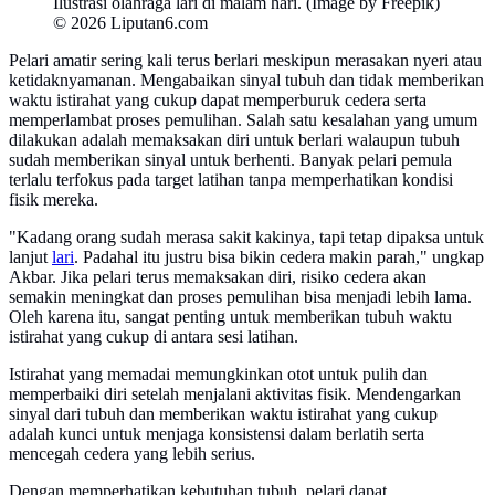
Ilustrasi olahraga lari di malam hari. (Image by Freepik)
© 2026 Liputan6.com
Pelari amatir sering kali terus berlari meskipun merasakan nyeri atau
ketidaknyamanan. Mengabaikan sinyal tubuh dan tidak memberikan
waktu istirahat yang cukup dapat memperburuk cedera serta
memperlambat proses pemulihan. Salah satu kesalahan yang umum
dilakukan adalah memaksakan diri untuk berlari walaupun tubuh
sudah memberikan sinyal untuk berhenti. Banyak pelari pemula
terlalu terfokus pada target latihan tanpa memperhatikan kondisi
fisik mereka.
"Kadang orang sudah merasa sakit kakinya, tapi tetap dipaksa untuk
lanjut
lari
. Padahal itu justru bisa bikin cedera makin parah," ungkap
Akbar. Jika pelari terus memaksakan diri, risiko cedera akan
semakin meningkat dan proses pemulihan bisa menjadi lebih lama.
Oleh karena itu, sangat penting untuk memberikan tubuh waktu
istirahat yang cukup di antara sesi latihan.
Istirahat yang memadai memungkinkan otot untuk pulih dan
memperbaiki diri setelah menjalani aktivitas fisik. Mendengarkan
sinyal dari tubuh dan memberikan waktu istirahat yang cukup
adalah kunci untuk menjaga konsistensi dalam berlatih serta
mencegah cedera yang lebih serius.
Dengan memperhatikan kebutuhan tubuh, pelari dapat