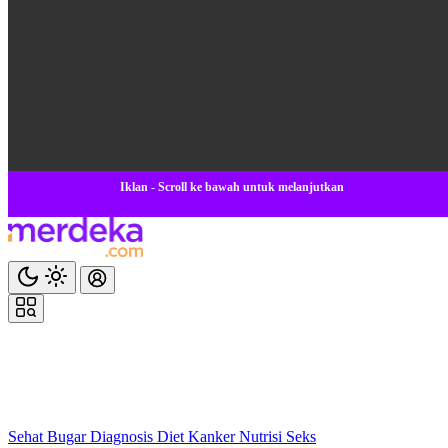
Iklan - Scroll ke bawah untuk melanjutkan
Sehat
Bugar
Diagnosis
Diet
Kanker
Nutrisi
Seks