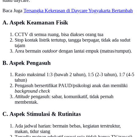
suatu daycare.
Baca Juga
Tersangka Kekerasan di Daycare Yogyakarta Bertambah
A. Aspek Keamanan Fisik
CCTV di semua ruang, bisa diakses orang tua
Stop kontak listrik tertutup, tangga berpagar, tidak ada sudut
tajam
Area bermain
outdoor
dengan lantai empuk (matras/rumput).
B. Aspek Pengasuh
Rasio maksimal 1:3 (bawah 2 tahun), 1:5 (2-3 tahun), 1:7 (4-5
tahun)
Pengasuh bersertifikat PAUD/psikologi anak dan memiliki
background check
Attitude
pengasuh: sabar, komunikatif, tidak pernah
membentak.
C. Aspek Stimulasi & Rutinitas
Ada jadwal harian: bermain bebas, kegiatan terstruktur,
makan, tidur siang
Tersedia mainan edukatif sesuai usia (tidak hanya TV/gawai)