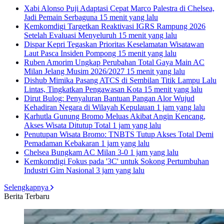
Xabi Alonso Puji Adaptasi Cepat Marco Palestra di Chelsea,
Jadi Pemain Serbaguna
15 menit yang lalu
Kemkomdigi Targetkan Reaktivasi IGRS Rampung 2026
Setelah Evaluasi Menyeluruh
15 menit yang lalu
Dispar Kepri Tegaskan Prioritas Keselamatan Wisatawan
Laut Pasca Insiden Pompong
15 menit yang lalu
Ruben Amorim Ungkap Perubahan Total Gaya Main AC
Milan Jelang Musim 2026/2027
15 menit yang lalu
Dishub Mimika Pasang ATCS di Sembilan Titik Lampu Lalu
Lintas, Tingkatkan Pengawasan Kota
15 menit yang lalu
Dirut Bulog: Penyaluran Bantuan Pangan Alor Wujud
Kehadiran Negara di Wilayah Kepulauan
1 jam yang lalu
Karhutla Gunung Bromo Meluas Akibat Angin Kencang,
Akses Wisata Ditutup Total
1 jam yang lalu
Penutupan Wisata Bromo: TNBTS Tutup Akses Total Demi
Pemadaman Kebakaran
1 jam yang lalu
Chelsea Bungkam AC Milan 3-0
1 jam yang lalu
Kemkomdigi Fokus pada '3C' untuk Sokong Pertumbuhan
Industri Gim Nasional
3 jam yang lalu
Selengkapnya
Berita Terbaru