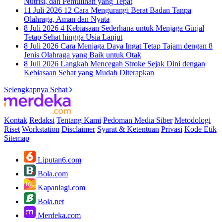
Nutrisi, dan Pemulihan yang Tepat
11 Juli 2026
12 Cara Mengurangi Berat Badan Tanpa
Olahraga, Aman dan Nyata
8 Juli 2026
4 Kebiasaan Sederhana untuk Menjaga Ginjal
Tetap Sehat hingga Usia Lanjut
8 Juli 2026
Cara Menjaga Daya Ingat Tetap Tajam dengan 8
Jenis Olahraga yang Baik untuk Otak
8 Juli 2026
Langkah Mencegah Stroke Sejak Dini dengan
Kebiasaan Sehat yang Mudah Diterapkan
Selengkapnya Sehat
Kontak
Redaksi
Tentang Kami
Pedoman Media Siber
Metodologi
Riset
Workstation
Disclaimer
Syarat & Ketentuan
Privasi
Kode Etik
Sitemap
Liputan6.com
Bola.com
Kapanlagi.com
Bola.net
Merdeka.com