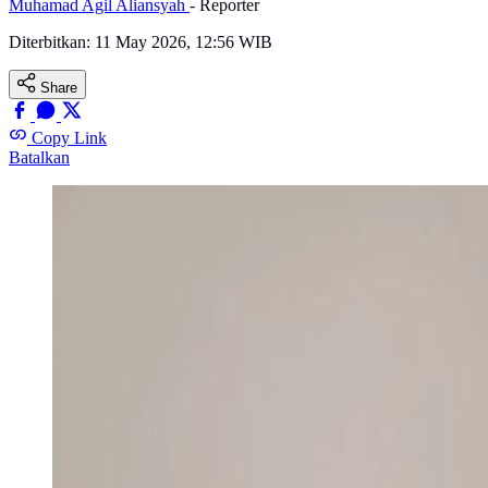
Muhamad Agil Aliansyah
- Reporter
Diterbitkan:
11 May 2026, 12:56 WIB
Share
Copy Link
Batalkan