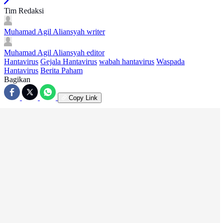
Tim Redaksi
Muhamad Agil Aliansyah
writer
Muhamad Agil Aliansyah
editor
Hantavirus
Gejala Hantavirus
wabah hantavirus
Waspada
Hantavirus
Berita Paham
Bagikan
Copy Link