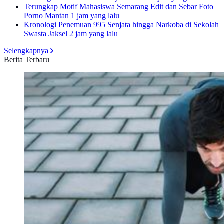
Terungkap Motif Mahasiswa Semarang Edit dan Sebar Foto
Porno Mantan
1 jam yang lalu
Kronologi Penemuan 995 Senjata hingga Narkoba di Sekolah
Swasta Jaksel
2 jam yang lalu
Selengkapnya
Berita Terbaru