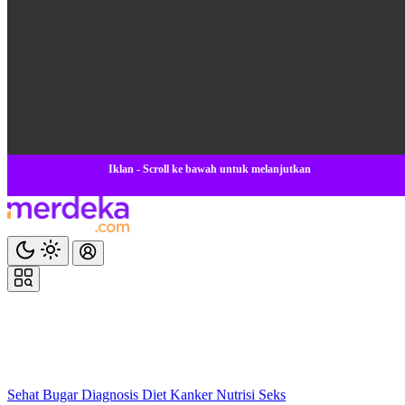
Iklan - Scroll ke bawah untuk melanjutkan
Sehat
Bugar
Diagnosis
Diet
Kanker
Nutrisi
Seks