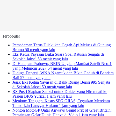
Terpopuler
Pemadaman Terus Dilakukan Cegah Api Meluas di Gunung
Bromo
50 menit yang lalu
Eks Ketua Yayasan Buka Suara Soal Ratusan Senjata di
Sekolah Jaksel
53 menit yang lalu
Di Hadapan Prabowo, BRIN Ungkap Manfaat Satelit Neo-1
yang Meluncur 2027
54 menit yang lalu
Diduga Depresi, WNA Ngamuk dan Bikin Gaduh di Bandara
Bali
57 menit yang lalu
Jejak Eks Ketua Yayasan di Balik Ruang Berisi 995 Senjata
di Sekolah Jaksel
59 menit yang lalu
RS Pusri Siapkan Sanksi untuk Dokter yang Nirempati ke
Pasien BPJS Yurizal
1 jam yang lalu
Menkum Tanggapi Kasus SPG GIIAS, Tegaskan Merekam
Tanpa Izin Langgar Hukum
1 jam yang lalu
Nonton MotoGP Qatar Airways Grand Prix of Great Britain:
Persaingan Gelar Dunia Hanya di Vidio
1 jam yang lalu