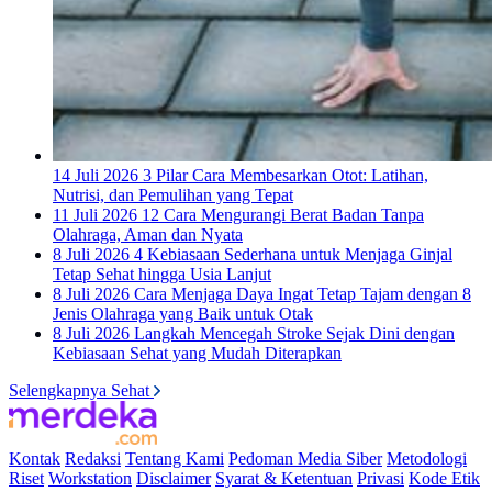
14 Juli 2026
3 Pilar Cara Membesarkan Otot: Latihan,
Nutrisi, dan Pemulihan yang Tepat
11 Juli 2026
12 Cara Mengurangi Berat Badan Tanpa
Olahraga, Aman dan Nyata
8 Juli 2026
4 Kebiasaan Sederhana untuk Menjaga Ginjal
Tetap Sehat hingga Usia Lanjut
8 Juli 2026
Cara Menjaga Daya Ingat Tetap Tajam dengan 8
Jenis Olahraga yang Baik untuk Otak
8 Juli 2026
Langkah Mencegah Stroke Sejak Dini dengan
Kebiasaan Sehat yang Mudah Diterapkan
Selengkapnya Sehat
Kontak
Redaksi
Tentang Kami
Pedoman Media Siber
Metodologi
Riset
Workstation
Disclaimer
Syarat & Ketentuan
Privasi
Kode Etik