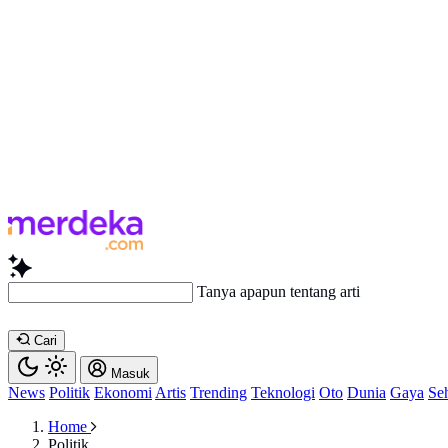
Tanya apapun tentang artikel ini...
Cari
Masuk
News
Politik
Ekonomi
Artis
Trending
Teknologi
Oto
Dunia
Gaya
Se
Home
Politik