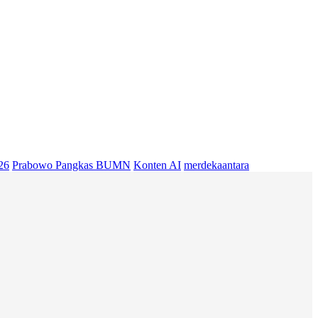
26
Prabowo Pangkas BUMN
Konten AI
merdekaantara