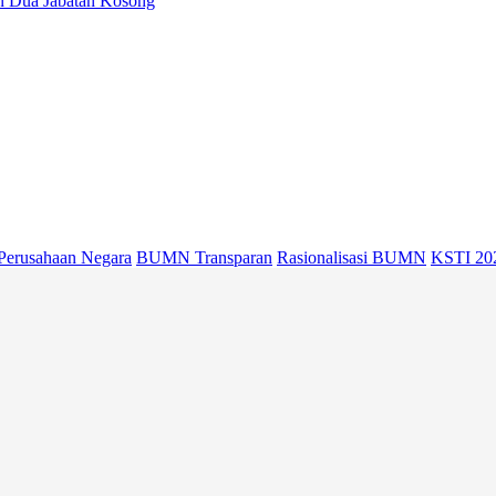
an Dua Jabatan Kosong
Perusahaan Negara
BUMN Transparan
Rasionalisasi BUMN
KSTI 20