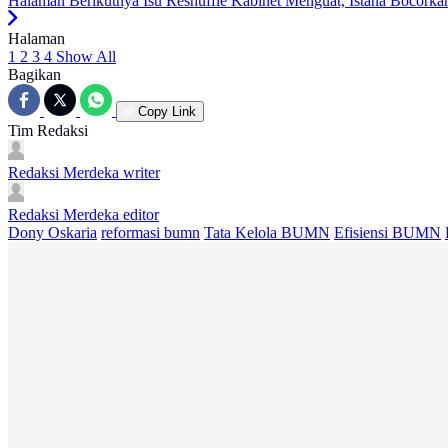
Halaman Berikutnya
Isu Reshuffle Kabinet Menguat, Istana Bocork
Halaman
1
2
3
4
Show All
Bagikan
Copy Link
Tim Redaksi
Redaksi Merdeka
writer
Redaksi Merdeka
editor
Dony Oskaria
reformasi bumn
Tata Kelola BUMN
Efisiensi BUMN