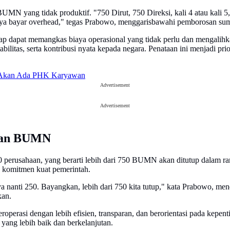
BUMN yang tidak produktif. "750 Dirut, 750 Direksi, kali 4 atau kali 
anya bayar overhead," tegas Prabowo, menggarisbawahi pemborosan su
 dapat memangkas biaya operasional yang tidak perlu dan mengalihkan 
bilitas, serta kontribusi nyata kepada negara. Penataan ini menjadi prio
k Akan Ada PHK Karyawan
Advertisement
Advertisement
taan BUMN
erusahaan, yang berarti lebih dari 750 BUMN akan ditutup dalam ran
 komitmen kuat pemerintah.
nti 250. Bayangkan, lebih dari 750 kita tutup," kata Prabowo, mene
kan.
erasi dengan lebih efisien, transparan, dan berorientasi pada kepent
yang lebih baik dan berkelanjutan.