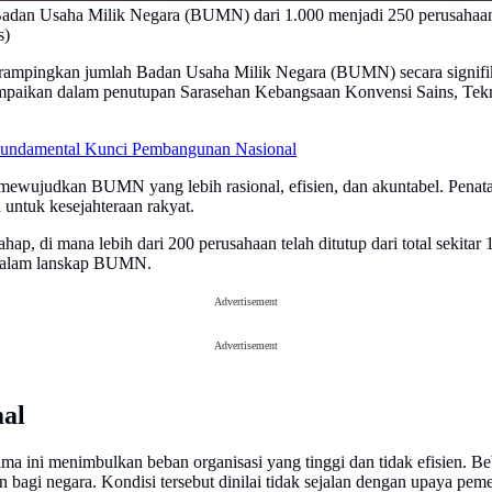
Badan Usaha Milik Negara (BUMN) dari 1.000 menjadi 250 perusahaan 
s)
mpingkan jumlah Badan Usaha Milik Negara (BUMN) secara signifikan.
isampaikan dalam penutupan Sarasehan Kebangsaan Konvensi Sains, Tekno
undamental Kunci Pembangunan Nasional
ujudkan BUMN yang lebih rasional, efisien, dan akuntabel. Penataan 
untuk kesejahteraan rakyat.
p, di mana lebih dari 200 perusahaan telah ditutup dari total sekitar
r dalam lanskap BUMN.
Advertisement
Advertisement
mal
ni menimbulkan beban organisasi yang tinggi dan tidak efisien. Beban
n bagi negara. Kondisi tersebut dinilai tidak sejalan dengan upaya pem