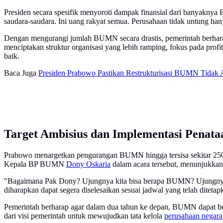
Presiden secara spesifik menyoroti dampak finansial dari banyaknya 
saudara-saudara. Ini uang rakyat semua. Perusahaan tidak untung h
Dengan mengurangi jumlah BUMN secara drastis, pemerintah berharap
menciptakan struktur organisasi yang lebih ramping, fokus pada profita
baik.
Baca Juga
Presiden Prabowo Pastikan Restrukturisasi BUMN Tida
Target Ambisius dan Implementasi Pena
Prabowo menargetkan pengurangan BUMN hingga tersisa sekitar 250 p
Kepala BP BUMN
Dony Oskaria
dalam acara tersebut, menunjukkan
"Bagaimana Pak Dony? Ujungnya kita bisa berapa BUMN? Ujungnya na
diharapkan dapat segera diselesaikan sesuai jadwal yang telah ditetap
Pemerintah berharap agar dalam dua tahun ke depan, BUMN dapat berop
dari visi pemerintah untuk mewujudkan tata kelola
perusahaan negara