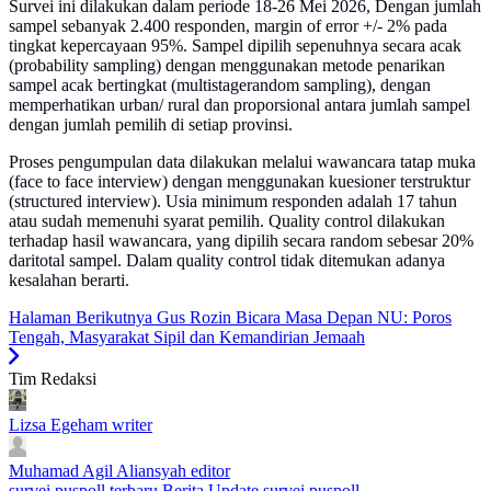
Survei ini dilakukan dalam periode 18-26 Mei 2026, Dengan jumlah
sampel sebanyak 2.400 responden, margin of error +/- 2% pada
tingkat kepercayaan 95%. Sampel dipilih sepenuhnya secara acak
(probability sampling) dengan menggunakan metode penarikan
sampel acak bertingkat (multistagerandom sampling), dengan
memperhatikan urban/ rural dan proporsional antara jumlah sampel
dengan jumlah pemilih di setiap provinsi.
Proses pengumpulan data dilakukan melalui wawancara tatap muka
(face to face interview) dengan menggunakan kuesioner terstruktur
(structured interview). Usia minimum responden adalah 17 tahun
atau sudah memenuhi syarat pemilih. Quality control dilakukan
terhadap hasil wawancara, yang dipilih secara random sebesar 20%
daritotal sampel. Dalam quality control tidak ditemukan adanya
kesalahan berarti.
Halaman Berikutnya
Gus Rozin Bicara Masa Depan NU: Poros
Tengah, Masyarakat Sipil dan Kemandirian Jemaah
Tim Redaksi
Lizsa Egeham
writer
Muhamad Agil Aliansyah
editor
survei puspoll terbaru
Berita Update
survei puspoll