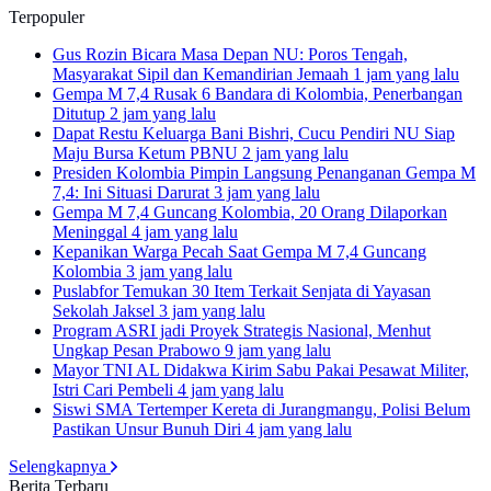
Terpopuler
Gus Rozin Bicara Masa Depan NU: Poros Tengah,
Masyarakat Sipil dan Kemandirian Jemaah
1 jam yang lalu
Gempa M 7,4 Rusak 6 Bandara di Kolombia, Penerbangan
Ditutup
2 jam yang lalu
Dapat Restu Keluarga Bani Bishri, Cucu Pendiri NU Siap
Maju Bursa Ketum PBNU
2 jam yang lalu
Presiden Kolombia Pimpin Langsung Penanganan Gempa M
7,4: Ini Situasi Darurat
3 jam yang lalu
Gempa M 7,4 Guncang Kolombia, 20 Orang Dilaporkan
Meninggal
4 jam yang lalu
Kepanikan Warga Pecah Saat Gempa M 7,4 Guncang
Kolombia
3 jam yang lalu
Puslabfor Temukan 30 Item Terkait Senjata di Yayasan
Sekolah Jaksel
3 jam yang lalu
Program ASRI jadi Proyek Strategis Nasional, Menhut
Ungkap Pesan Prabowo
9 jam yang lalu
Mayor TNI AL Didakwa Kirim Sabu Pakai Pesawat Militer,
Istri Cari Pembeli
4 jam yang lalu
Siswi SMA Tertemper Kereta di Jurangmangu, Polisi Belum
Pastikan Unsur Bunuh Diri
4 jam yang lalu
Selengkapnya
Berita Terbaru