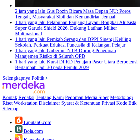
2 jam yang lalu
Gus Rozin Bicara Masa Depan NU: Poros
Tengah, Masyarakat Sipil dan Kemandirian Jemaah
1 hari yang lalu
Pelabuhan Panjang Layani Bongkar Alutsista
Super Garuda Shield 2026, Dukung Latihan Militer
Multinasional
1 hari yang lalu
Pemkab Serang dan DPPI Sinergi Keliling
Sekolah, Perkuat Edukasi Pancasila di Kalangan Pelajar
1 hari yang lalu
Gubernur NTB Dorong Penerapan
Manajemen Risiko di Seluruh OPD
1 hari yang lalu
Kursi DPRD Penajam Paser Utara Berpotensi
Bertambah Jadi 30 pada Pemilu 2029
Selengkapnya Politik
Kontak
Redaksi
Tentang Kami
Pedoman Media Siber
Metodologi
Riset
Workstation
Disclaimer
Syarat & Ketentuan
Privasi
Kode Etik
Sitemap
Liputan6.com
Bola.com
Kapanlagi.com