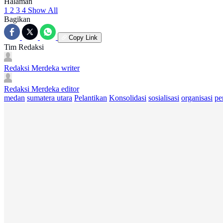
Halaman
1
2
3
4
Show All
Bagikan
Copy Link
Tim Redaksi
Redaksi Merdeka
writer
Redaksi Merdeka
editor
medan
sumatera utara
Pelantikan
Konsolidasi
sosialisasi
organisasi
pe