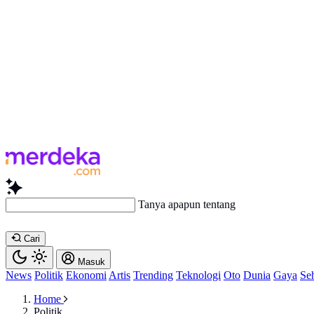
Tanya apapun tentang artikel ini...
Cari
Masuk
News
Politik
Ekonomi
Artis
Trending
Teknologi
Oto
Dunia
Gaya
Se
Home
Politik