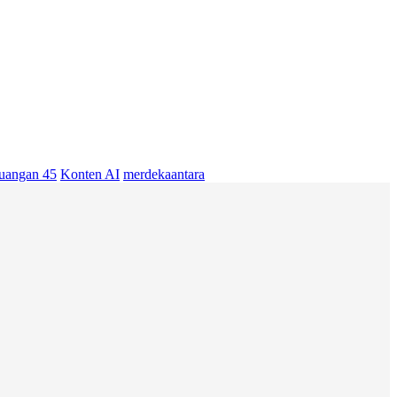
uangan 45
Konten AI
merdekaantara