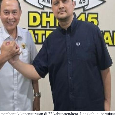
embentuk kepengurusan di 33 kabupaten/kota. Langkah ini bertujuan 