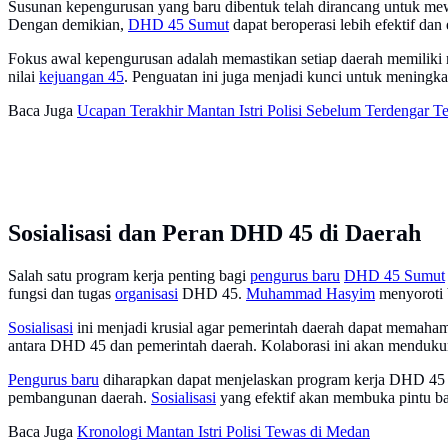
Susunan kepengurusan yang baru dibentuk telah dirancang untuk me
Dengan demikian,
DHD 45 Sumut
dapat beroperasi lebih efektif dan 
Fokus awal kepengurusan adalah memastikan setiap daerah memiliki r
nilai
kejuangan 45
. Penguatan ini juga menjadi kunci untuk mening
Baca Juga
Ucapan Terakhir Mantan Istri Polisi Sebelum Terdengar 
Sosialisasi dan Peran DHD 45 di Daerah
Salah satu program kerja penting bagi
pengurus baru
DHD 45 Sumut
fungsi dan tugas
organisasi
DHD 45.
Muhammad Hasyim
menyoroti 
Sosialisasi
ini menjadi krusial agar pemerintah daerah dapat memahami
antara DHD 45 dan pemerintah daerah. Kolaborasi ini akan mendukun
Pengurus baru
diharapkan dapat menjelaskan program kerja DHD 45 s
pembangunan daerah.
Sosialisasi
yang efektif akan membuka pintu bag
Baca Juga
Kronologi Mantan Istri Polisi Tewas di Medan