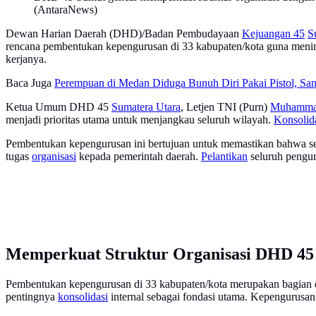
(AntaraNews)
Dewan Harian Daerah (DHD)/Badan Pembudayaan
Kejuangan 45
S
rencana pembentukan kepengurusan di 33 kabupaten/kota guna meni
kerjanya.
Baca Juga
Perempuan di Medan Diduga Bunuh Diri Pakai Pistol, Sa
Ketua Umum DHD 45
Sumatera Utara
, Letjen TNI (Purn)
Muhamma
menjadi prioritas utama untuk menjangkau seluruh wilayah.
Konsolid
Pembentukan kepengurusan ini bertujuan untuk memastikan bahwa set
tugas
organisasi
kepada pemerintah daerah.
Pelantikan
seluruh pengur
Memperkuat Struktur Organisasi DHD 45
Pembentukan kepengurusan di 33 kabupaten/kota merupakan bagia
pentingnya
konsolidasi
internal sebagai fondasi utama. Kepengurus