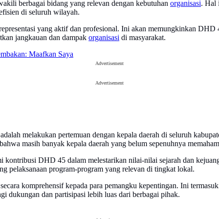
wakili berbagai bidang yang relevan dengan kebutuhan
organisasi
. Hal
efisien di seluruh wilayah.
epresentasi yang aktif dan profesional. Ini akan memungkinkan DHD 4
katkan jangkauan dan dampak
organisasi
di masyarakat.
Tembakan: Maafkan Saya
Advertisement
Advertisement
adalah melakukan pertemuan dengan kepala daerah di seluruh kabupate
bahwa masih banyak kepala daerah yang belum sepenuhnya memaham
 kontribusi DHD 45 dalam melestarikan nilai-nilai sejarah dan kejuan
g pelaksanaan program-program yang relevan di tingkat lokal.
ecara komprehensif kepada para pemangku kepentingan. Ini termasuk 
i dukungan dan partisipasi lebih luas dari berbagai pihak.