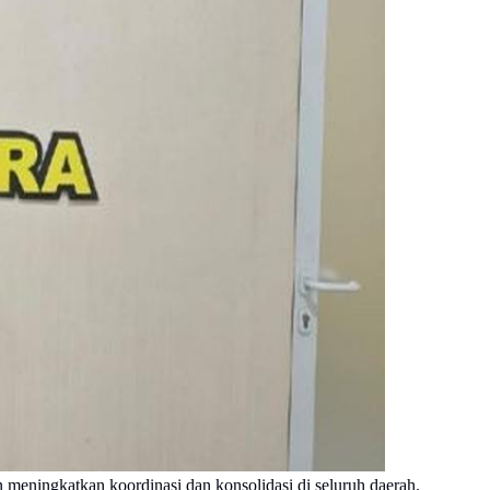
meningkatkan koordinasi dan konsolidasi di seluruh daerah.