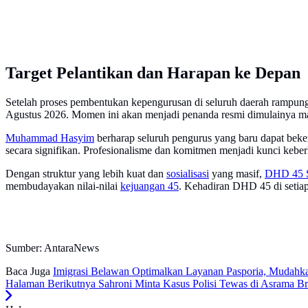
Target Pelantikan dan Harapan ke Depan
Setelah proses pembentukan kepengurusan di seluruh daerah ramp
Agustus 2026. Momen ini akan menjadi penanda resmi dimulainya m
Muhammad Hasyim
berharap seluruh pengurus yang baru dapat bek
secara signifikan. Profesionalisme dan komitmen menjadi kunci kebe
Dengan struktur yang lebih kuat dan
sosialisasi
yang masif,
DHD 45 
membudayakan nilai-nilai
kejuangan 45
. Kehadiran DHD 45 di setia
Sumber: AntaraNews
Baca Juga
Imigrasi Belawan Optimalkan Layanan Pasporia, Mudahk
Halaman Berikutnya
Sahroni Minta Kasus Polisi Tewas di Asrama B