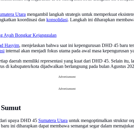
umatera Utara
mengambil langkah strategis untuk memperkuat eksistens
ngkatkan koordinasi dan
konsolidasi
. Langkah ini diharapkan membaw
ng Ayah Bongkar Kejanggalan
d Hasyim
, menjelaskan bahwa saat ini kepengurusan DHD 45 baru ter
asi
internal akan menjadi fokus utama pada awal masa kepengurusan ya
iap daerah memiliki representasi yang kuat dari DHD 45. Selain itu,
us di kabupaten/kota dijadwalkan berlangsung pada bulan Agustus 202
Advertisement
Advertisement
 Sumut
n dari upaya DHD 45
Sumatera Utara
untuk mengoptimalkan struktur or
an baru ini diharapkan dapat membawa semangat segar dalam memajuk