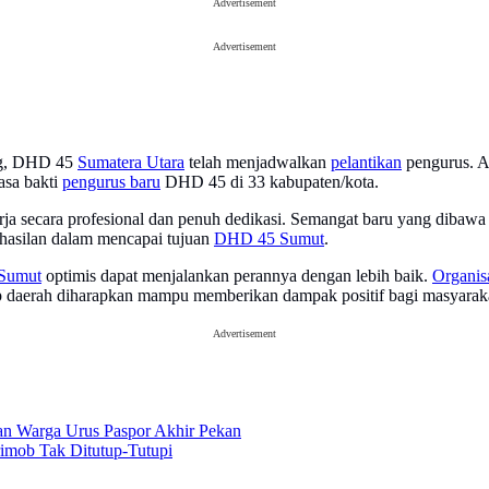
Advertisement
Advertisement
ung, DHD 45
Sumatera Utara
telah menjadwalkan
pelantikan
pengurus. Ac
asa bakti
pengurus baru
DHD 45 di 33 kabupaten/kota.
erja secara profesional dan penuh dedikasi. Semangat baru yang dib
rhasilan dalam mencapai tujuan
DHD 45 Sumut
.
Sumut
optimis dapat menjalankan perannya dengan lebih baik.
Organis
p daerah diharapkan mampu memberikan dampak positif bagi masyarak
Advertisement
an Warga Urus Paspor Akhir Pekan
rimob Tak Ditutup-Tutupi