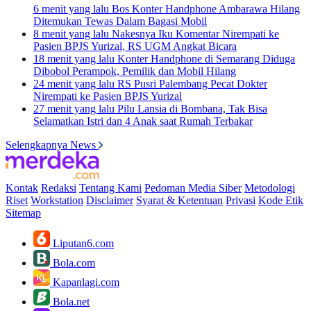
6 menit yang lalu
Bos Konter Handphone Ambarawa Hilang
Ditemukan Tewas Dalam Bagasi Mobil
8 menit yang lalu
Nakesnya Iku Komentar Nirempati ke
Pasien BPJS Yurizal, RS UGM Angkat Bicara
18 menit yang lalu
Konter Handphone di Semarang Diduga
Dibobol Perampok, Pemilik dan Mobil Hilang
24 menit yang lalu
RS Pusri Palembang Pecat Dokter
Nirempati ke Pasien BPJS Yurizal
27 menit yang lalu
Pilu Lansia di Bombana, Tak Bisa
Selamatkan Istri dan 4 Anak saat Rumah Terbakar
Selengkapnya News
Kontak
Redaksi
Tentang Kami
Pedoman Media Siber
Metodologi
Riset
Workstation
Disclaimer
Syarat & Ketentuan
Privasi
Kode Etik
Sitemap
Liputan6.com
Bola.com
Kapanlagi.com
Bola.net