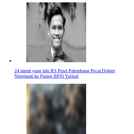
24 menit yang lalu
RS Pusri Palembang Pecat Dokter
Nirempati ke Pasien BPJS Yurizal