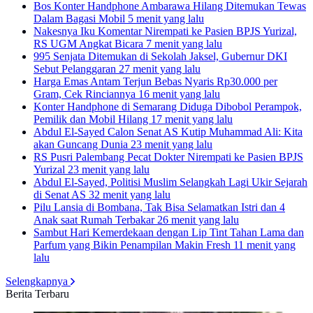
Bos Konter Handphone Ambarawa Hilang Ditemukan Tewas
Dalam Bagasi Mobil
5 menit yang lalu
Nakesnya Iku Komentar Nirempati ke Pasien BPJS Yurizal,
RS UGM Angkat Bicara
7 menit yang lalu
995 Senjata Ditemukan di Sekolah Jaksel, Gubernur DKI
Sebut Pelanggaran
27 menit yang lalu
Harga Emas Antam Terjun Bebas Nyaris Rp30.000 per
Gram, Cek Rinciannya
16 menit yang lalu
Konter Handphone di Semarang Diduga Dibobol Perampok,
Pemilik dan Mobil Hilang
17 menit yang lalu
Abdul El-Sayed Calon Senat AS Kutip Muhammad Ali: Kita
akan Guncang Dunia
23 menit yang lalu
RS Pusri Palembang Pecat Dokter Nirempati ke Pasien BPJS
Yurizal
23 menit yang lalu
Abdul El-Sayed, Politisi Muslim Selangkah Lagi Ukir Sejarah
di Senat AS
32 menit yang lalu
Pilu Lansia di Bombana, Tak Bisa Selamatkan Istri dan 4
Anak saat Rumah Terbakar
26 menit yang lalu
Sambut Hari Kemerdekaan dengan Lip Tint Tahan Lama dan
Parfum yang Bikin Penampilan Makin Fresh
11 menit yang
lalu
Selengkapnya
Berita Terbaru