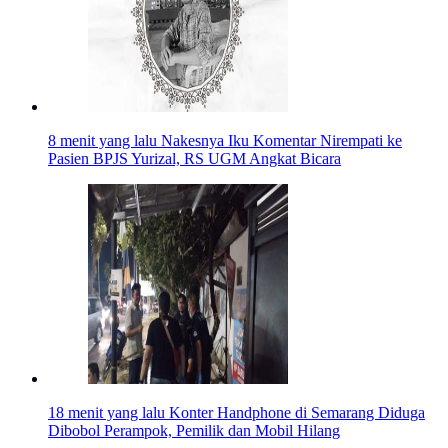
8 menit yang lalu
Nakesnya Iku Komentar Nirempati ke
Pasien BPJS Yurizal, RS UGM Angkat Bicara
18 menit yang lalu
Konter Handphone di Semarang Diduga
Dibobol Perampok, Pemilik dan Mobil Hilang