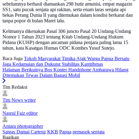
sebelumnya berhasil diamankan 298 butir amunisi, empat magazin
SS1, satu pucuk senjata api rakitan, serta enam laras senjata api
bekas Perang Dunia II yang ditemukan dalam kondisi berkarat dan
tanpa popor di bulan Maret lalu.
Kelimanya dikenakan Pasal 306 juncto Pasal 20 Undang-Undang
Nomor 1 Tahun 2023 tentang Kitab Undang-Undang Hukum
Pidana (KUHP) dengan ancaman pidana penjara paling lama 15
tahun, kata Kasatgas Humas ODC Kombes Yusuf Sutejo.
Baca Juga
Tokoh Masyarakat Timika Ajak Warga Papua Bersatu
Jaga Kedamaian dan Dukung Stabilitas Kamtibmas
Halaman Berikutnya
Bos Konter Handphone Ambarawa Hilang
Ditemukan Tewas Dalam Bagasi Mobil
Tim Redaksi
Tim News
writer
Nasrul Faiz
editor
Antara
photographer
Satgas Damai Cartenz
KKB
Papua
pemasok senjata
Bagikan