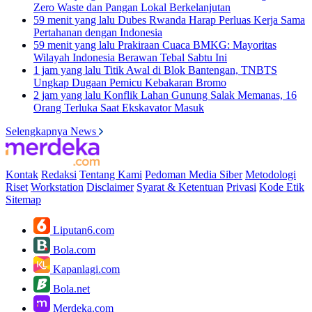
Zero Waste dan Pangan Lokal Berkelanjutan
59 menit yang lalu
Dubes Rwanda Harap Perluas Kerja Sama
Pertahanan dengan Indonesia
59 menit yang lalu
Prakiraan Cuaca BMKG: Mayoritas
Wilayah Indonesia Berawan Tebal Sabtu Ini
1 jam yang lalu
Titik Awal di Blok Bantengan, TNBTS
Ungkap Dugaan Pemicu Kebakaran Bromo
2 jam yang lalu
Konflik Lahan Gunung Salak Memanas, 16
Orang Terluka Saat Ekskavator Masuk
Selengkapnya News
Kontak
Redaksi
Tentang Kami
Pedoman Media Siber
Metodologi
Riset
Workstation
Disclaimer
Syarat & Ketentuan
Privasi
Kode Etik
Sitemap
Liputan6.com
Bola.com
Kapanlagi.com
Bola.net
Merdeka.com