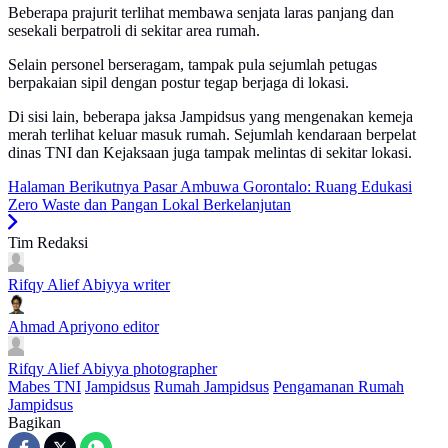
Beberapa prajurit terlihat membawa senjata laras panjang dan
sesekali berpatroli di sekitar area rumah.
Selain personel berseragam, tampak pula sejumlah petugas
berpakaian sipil dengan postur tegap berjaga di lokasi.
Di sisi lain, beberapa jaksa Jampidsus yang mengenakan kemeja
merah terlihat keluar masuk rumah. Sejumlah kendaraan berpelat
dinas TNI dan Kejaksaan juga tampak melintas di sekitar lokasi.
Halaman Berikutnya
Pasar Ambuwa Gorontalo: Ruang Edukasi
Zero Waste dan Pangan Lokal Berkelanjutan
Tim Redaksi
Rifqy Alief Abiyya
writer
Ahmad Apriyono
editor
Rifqy Alief Abiyya
photographer
Mabes TNI
Jampidsus
Rumah Jampidsus
Pengamanan Rumah
Jampidsus
Bagikan