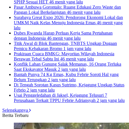
SPHP Sesuai HET
46 menit yang lalu
Pasar Ambuwa Gorontalo: Ruang Edukasi Zero Waste dan
Pangan Lokal Berkelanjutan
46 menit yang lalu
Surabaya Great Expo 2026: Pendorong Ekonomi Lokal dan
UMKM Naik Kelas Menuju Indonesia Emas
46 menit yang
lalu
Dubes Rwanda Harap Perluas Kerja Sama Pertahanan
dengan Indonesia
46 menit yang lalu
Titik Awal di Blok Bantengan, TNBTS Ungkap Dugaan
Pemicu Kebakaran Bromo
1 jam yang lalu
Prakiraan Cuaca BMKG: Mayoritas Wilayah Indonesia
Berawan Tebal Sabtu Ini
46 menit yang lalu
Konflik Lahan Gunung Salak Memanas, 16 Orang Terluka
Saat Ekskavator Masuk
2 jam yang lalu
Bantah Punya 74 Kg Emas, Kubu Febrie Soroti Hal yang
Belum Terungkap
2 jam yang lalu
Di Tengah Sorotan Kasus Sutrimo, Kejagung Ungkap Status
Febrio
2 jam yang lalu
Usai Penggeledahan di Jaksel, Kejagung Telusuri 7
Perusahaan Terkait TPPU Febrie Adriansyah
2 jam yang lalu
Selengkapnya
Berita Terbaru