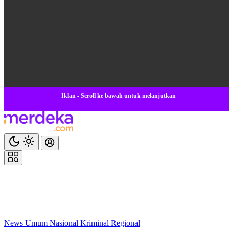
Iklan - Scroll ke bawah untuk melanjutkan
News
Umum
Nasional
Kriminal
Regional