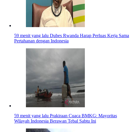
59 menit yang lalu
Dubes Rwanda Harap Perluas Kerja Sama
Pertahanan dengan Indonesia
59 menit yang lalu
Prakiraan Cuaca BMKG: Mayoritas
Wilayah Indonesia Berawan Tebal Sabtu Ini