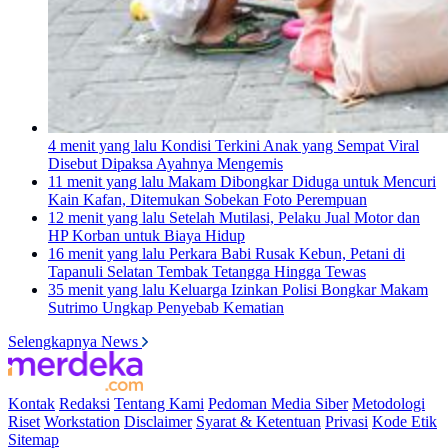
4 menit yang lalu
Kondisi Terkini Anak yang Sempat Viral
Disebut Dipaksa Ayahnya Mengemis
11 menit yang lalu
Makam Dibongkar Diduga untuk Mencuri
Kain Kafan, Ditemukan Sobekan Foto Perempuan
12 menit yang lalu
Setelah Mutilasi, Pelaku Jual Motor dan
HP Korban untuk Biaya Hidup
16 menit yang lalu
Perkara Babi Rusak Kebun, Petani di
Tapanuli Selatan Tembak Tetangga Hingga Tewas
35 menit yang lalu
Keluarga Izinkan Polisi Bongkar Makam
Sutrimo Ungkap Penyebab Kematian
Selengkapnya News
Kontak
Redaksi
Tentang Kami
Pedoman Media Siber
Metodologi
Riset
Workstation
Disclaimer
Syarat & Ketentuan
Privasi
Kode Etik
Sitemap