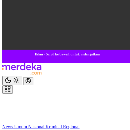
Iklan - Scroll ke bawah untuk melanjutkan
News
Umum
Nasional
Kriminal
Regional