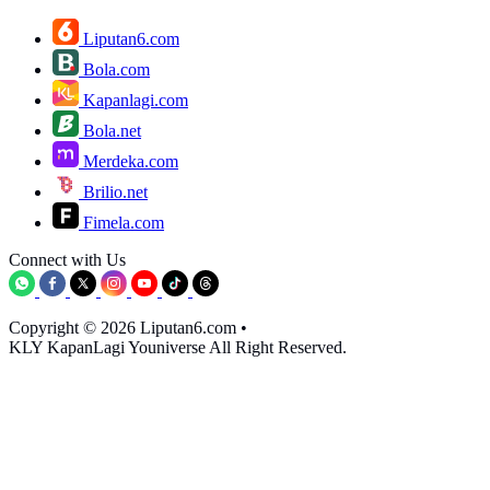
Liputan6.com
Bola.com
Kapanlagi.com
Bola.net
Merdeka.com
Brilio.net
Fimela.com
Connect with Us
Copyright © 2026 Liputan6.com
•
KLY KapanLagi Youniverse All Right Reserved.