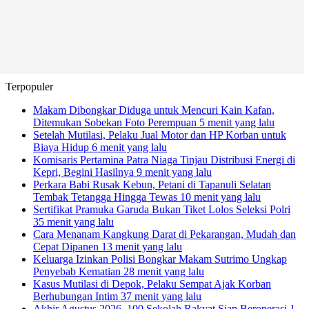
Terpopuler
Makam Dibongkar Diduga untuk Mencuri Kain Kafan,
Ditemukan Sobekan Foto Perempuan
5 menit yang lalu
Setelah Mutilasi, Pelaku Jual Motor dan HP Korban untuk
Biaya Hidup
6 menit yang lalu
Komisaris Pertamina Patra Niaga Tinjau Distribusi Energi di
Kepri, Begini Hasilnya
9 menit yang lalu
Perkara Babi Rusak Kebun, Petani di Tapanuli Selatan
Tembak Tetangga Hingga Tewas
10 menit yang lalu
Sertifikat Pramuka Garuda Bukan Tiket Lolos Seleksi Polri
35 menit yang lalu
Cara Menanam Kangkung Darat di Pekarangan, Mudah dan
Cepat Dipanen
13 menit yang lalu
Keluarga Izinkan Polisi Bongkar Makam Sutrimo Ungkap
Penyebab Kematian
28 menit yang lalu
Kasus Mutilasi di Depok, Pelaku Sempat Ajak Korban
Berhubungan Intim
37 menit yang lalu
Akhir Agustus 2026, 100 Sekolah Rakyat Siap Beroperasi
1