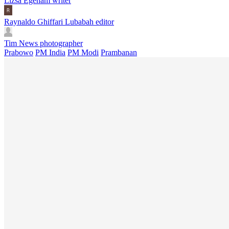
Lizsa Egeham
writer
Raynaldo Ghiffari Lubabah
editor
Tim News
photographer
Prabowo
PM India
PM Modi
Prambanan