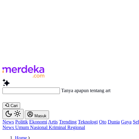
Tanya apapun tentang artikel ini...
Cari
Masuk
News
Politik
Ekonomi
Artis
Trending
Teknologi
Oto
Dunia
Gaya
Se
News
Umum
Nasional
Kriminal
Regional
Home