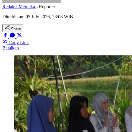
Redaksi Merdeka
- Reporter
Diterbitkan:
05 July 2026, 23:08 WIB
Share
Copy Link
Batalkan