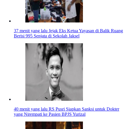
37 menit yang lalu
Jejak Eks Ketua Yayasan di Balik Ruang
Berisi 995 Senjata di Sekolah Jaksel
40 menit yang lalu
RS Pusri Siapkan Sanksi untuk Dokter
yang Nirempati ke Pasien BPJS Yurizal