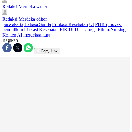
Redaksi Merdeka
writer
Redaksi Merdeka
editor
purwakarta
Bahasa Sunda
Edukasi Kesehatan
UI
PHBS
inovasi
pendidikan
Literasi Kesehatan
FIK UI
Ular tangga
Ethno-Nursing
Konten AI
merdekaantara
Bagikan
Copy Link