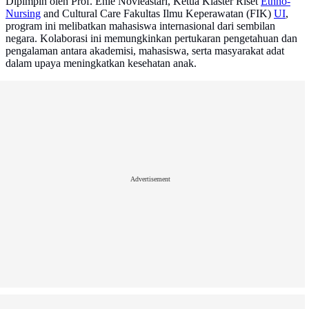
Dipimpin oleh Prof. Enie Novieastari, Ketua Klaster Riset
Ethno-
Nursing
and Cultural Care Fakultas Ilmu Keperawatan (FIK)
UI
,
program ini melibatkan mahasiswa internasional dari sembilan
negara. Kolaborasi ini memungkinkan pertukaran pengetahuan dan
pengalaman antara akademisi, mahasiswa, serta masyarakat adat
dalam upaya meningkatkan kesehatan anak.
Advertisement