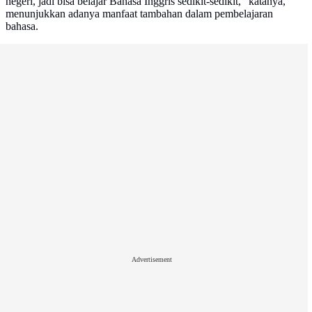
negeri, jadi bisa belajar Bahasa Inggris sedikit-sedikit,” katanya,
menunjukkan adanya manfaat tambahan dalam pembelajaran
bahasa.
Advertisement