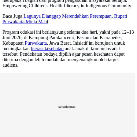
merupakan bagian dari program pengabdian masyarakat bertajuk
Empowering Children's Health Literacy in Indigenous Community.
Baca Juga
Lagunya Dianggap Merendahkan Perempuan, Bupati
Purwakarta Minta Maaf
Program edukasi ini berlangsung selama dua hari, yakni pada 12–13
Juni 2026, di Kampung Parakanceuri, Kecamatan Kiarapedes,
Kabupaten
Purwakarta
, Jawa Barat. Inisiatif ini bertujuan untuk
meningkatkan
literasi kesehatan
anak-anak di komunitas adat
tersebut. Pendekatan budaya dipilih agar pesan kesehatan dapat
diterima dengan lebih mudah dan menyenangkan oleh target
audiens.
Advertisement