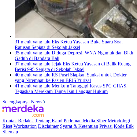
31 menit yang lalu
Eks Ketua Yayasan Buka Suara Soal
Ratusan Senjata di Sekolah Jaksel
35 menit yang lalu
Diduga Depresi, WNA Ngamuk dan Bikin
Gaduh di Bandara Bali
37 menit yang lalu
Jejak Eks Ketua Yayasan di Balik Ruang
Berisi 995 Senjata di Sekolah Jaksel
40 menit yang lalu
RS Pusri Siapkan Sanksi untuk Dokter
yang Nirempati ke Pasien BPJS Yurizal
41 menit yang lalu
Menkum Tanggapi Kasus SPG GIIAS,
Tegaskan Merekam Tanpa Izin Langgar Hukum
Selengkapnya News
Kontak
Redaksi
Tentang Kami
Pedoman Media Siber
Metodologi
Riset
Workstation
Disclaimer
Syarat & Ketentuan
Privasi
Kode Etik
Sitemap