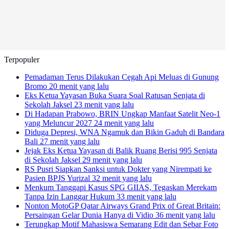
Terpopuler
Pemadaman Terus Dilakukan Cegah Api Meluas di Gunung
Bromo
20 menit yang lalu
Eks Ketua Yayasan Buka Suara Soal Ratusan Senjata di
Sekolah Jaksel
23 menit yang lalu
Di Hadapan Prabowo, BRIN Ungkap Manfaat Satelit Neo-1
yang Meluncur 2027
24 menit yang lalu
Diduga Depresi, WNA Ngamuk dan Bikin Gaduh di Bandara
Bali
27 menit yang lalu
Jejak Eks Ketua Yayasan di Balik Ruang Berisi 995 Senjata
di Sekolah Jaksel
29 menit yang lalu
RS Pusri Siapkan Sanksi untuk Dokter yang Nirempati ke
Pasien BPJS Yurizal
32 menit yang lalu
Menkum Tanggapi Kasus SPG GIIAS, Tegaskan Merekam
Tanpa Izin Langgar Hukum
33 menit yang lalu
Nonton MotoGP Qatar Airways Grand Prix of Great Britain:
Persaingan Gelar Dunia Hanya di Vidio
36 menit yang lalu
Terungkap Motif Mahasiswa Semarang Edit dan Sebar Foto