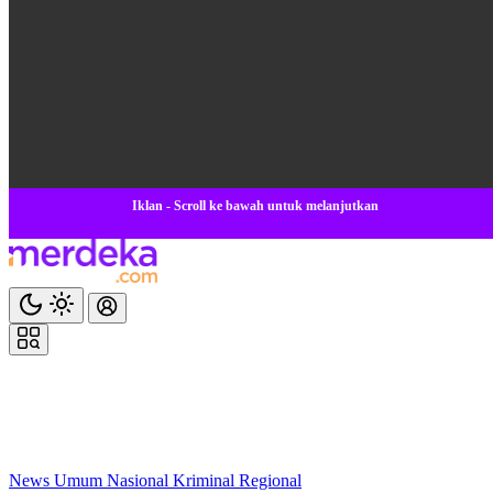
Iklan - Scroll ke bawah untuk melanjutkan
News
Umum
Nasional
Kriminal
Regional