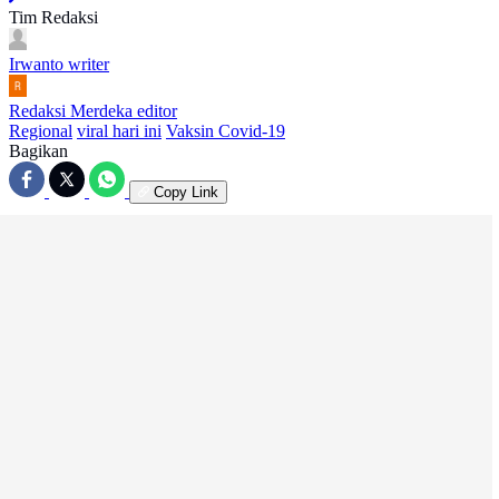
Tim Redaksi
Irwanto
writer
Redaksi Merdeka
editor
Regional
viral hari ini
Vaksin Covid-19
Bagikan
Copy Link