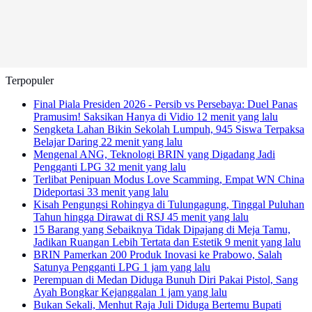
Terpopuler
Final Piala Presiden 2026 - Persib vs Persebaya: Duel Panas
Pramusim! Saksikan Hanya di Vidio
12 menit yang lalu
Sengketa Lahan Bikin Sekolah Lumpuh, 945 Siswa Terpaksa
Belajar Daring
22 menit yang lalu
Mengenal ANG, Teknologi BRIN yang Digadang Jadi
Pengganti LPG
32 menit yang lalu
Terlibat Penipuan Modus Love Scamming, Empat WN China
Dideportasi
33 menit yang lalu
Kisah Pengungsi Rohingya di Tulungagung, Tinggal Puluhan
Tahun hingga Dirawat di RSJ
45 menit yang lalu
15 Barang yang Sebaiknya Tidak Dipajang di Meja Tamu,
Jadikan Ruangan Lebih Tertata dan Estetik
9 menit yang lalu
BRIN Pamerkan 200 Produk Inovasi ke Prabowo, Salah
Satunya Pengganti LPG
1 jam yang lalu
Perempuan di Medan Diduga Bunuh Diri Pakai Pistol, Sang
Ayah Bongkar Kejanggalan
1 jam yang lalu
Bukan Sekali, Menhut Raja Juli Diduga Bertemu Bupati