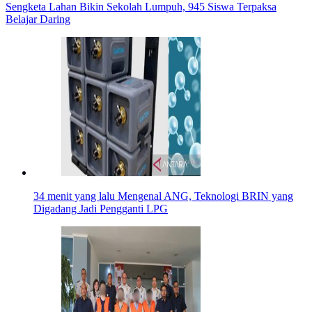
Sengketa Lahan Bikin Sekolah Lumpuh, 945 Siswa Terpaksa
Belajar Daring
34 menit yang lalu
Mengenal ANG, Teknologi BRIN yang
Digadang Jadi Pengganti LPG