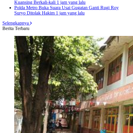
Kuansing Berkali-kali
1 jam yang lalu
Polda Metro Buka Suara Usai Gugatan Ganti Rugi Roy
Suryo Ditolak Hakim
1 jam yang lalu
Selengkapnya
Berita Terbaru