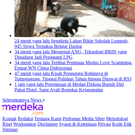
24 menit yang lalu
Sengketa Lahan Bikin Sekolah Lumpuh,
945 Siswa Terpaksa Belajar Daring
34 menit yang lalu
Mengenal ANG, Teknologi BRIN yang
Digadang Jadi Pengganti LPG
34 menit yang lalu
Terlibat Penipuan Modus Love Scamming,
Empat WN China Dideportasi
47 menit yang lalu
Kisah Pengungsi Rohingya di
Tulungagung, Tinggal Puluhan Tahun hingga Dirawat di RSJ
1 jam yang lalu
Perempuan di Medan Diduga Bunuh Diri
Pakai Pistol, Sang Ayah Bongkar Kejanggalan
Selengkapnya News
Kontak
Redaksi
Tentang Kami
Pedoman Media Siber
Metodologi
Riset
Workstation
Disclaimer
Syarat & Ketentuan
Privasi
Kode Etik
Sitemap