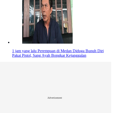
1 jam yang lalu
Perempuan di Medan Diduga Bunuh Diri
Pakai Pistol, Sang Ayah Bongkar Kejanggalan
Advertisement