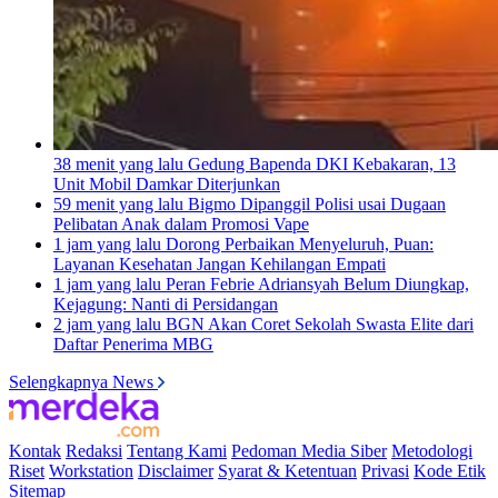
38 menit yang lalu
Gedung Bapenda DKI Kebakaran, 13
Unit Mobil Damkar Diterjunkan
59 menit yang lalu
Bigmo Dipanggil Polisi usai Dugaan
Pelibatan Anak dalam Promosi Vape
1 jam yang lalu
Dorong Perbaikan Menyeluruh, Puan:
Layanan Kesehatan Jangan Kehilangan Empati
1 jam yang lalu
Peran Febrie Adriansyah Belum Diungkap,
Kejagung: Nanti di Persidangan
2 jam yang lalu
BGN Akan Coret Sekolah Swasta Elite dari
Daftar Penerima MBG
Selengkapnya News
Kontak
Redaksi
Tentang Kami
Pedoman Media Siber
Metodologi
Riset
Workstation
Disclaimer
Syarat & Ketentuan
Privasi
Kode Etik
Sitemap