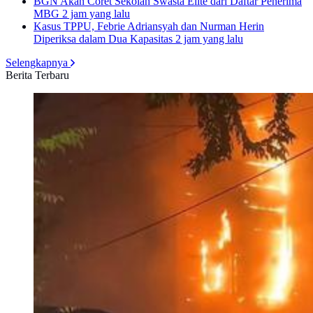
BGN Akan Coret Sekolah Swasta Elite dari Daftar Penerima
MBG
2 jam yang lalu
Kasus TPPU, Febrie Adriansyah dan Nurman Herin
Diperiksa dalam Dua Kapasitas
2 jam yang lalu
Selengkapnya
Berita Terbaru