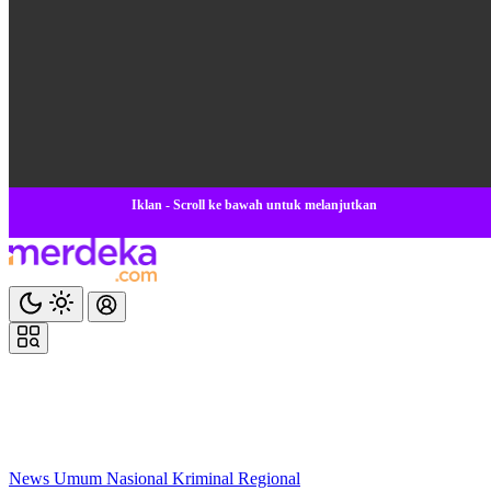
Iklan - Scroll ke bawah untuk melanjutkan
News
Umum
Nasional
Kriminal
Regional