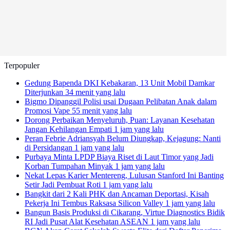
Terpopuler
Gedung Bapenda DKI Kebakaran, 13 Unit Mobil Damkar
Diterjunkan
34 menit yang lalu
Bigmo Dipanggil Polisi usai Dugaan Pelibatan Anak dalam
Promosi Vape
55 menit yang lalu
Dorong Perbaikan Menyeluruh, Puan: Layanan Kesehatan
Jangan Kehilangan Empati
1 jam yang lalu
Peran Febrie Adriansyah Belum Diungkap, Kejagung: Nanti
di Persidangan
1 jam yang lalu
Purbaya Minta LPDP Biaya Riset di Laut Timor yang Jadi
Korban Tumpahan Minyak
1 jam yang lalu
Nekat Lepas Karier Mentereng, Lulusan Stanford Ini Banting
Setir Jadi Pembuat Roti
1 jam yang lalu
Bangkit dari 2 Kali PHK dan Ancaman Deportasi, Kisah
Pekerja Ini Tembus Raksasa Silicon Valley
1 jam yang lalu
Bangun Basis Produksi di Cikarang, Virtue Diagnostics Bidik
RI Jadi Pusat Alat Kesehatan ASEAN
1 jam yang lalu