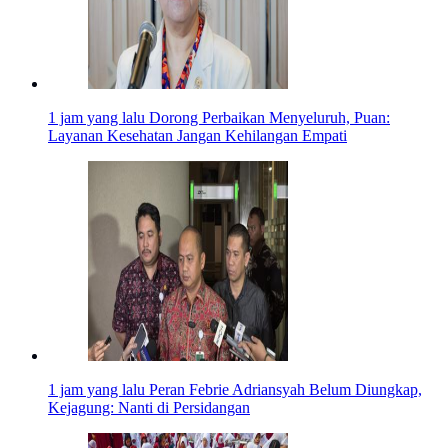
1 jam yang lalu
Dorong Perbaikan Menyeluruh, Puan:
Layanan Kesehatan Jangan Kehilangan Empati
1 jam yang lalu
Peran Febrie Adriansyah Belum Diungkap,
Kejagung: Nanti di Persidangan