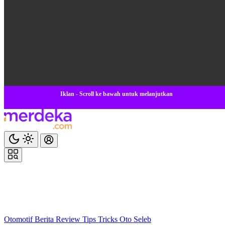
Iklan - Scroll ke bawah untuk melanjutkan
Otomotif
Berita
Review
Tips Tricks
Oto Seleb