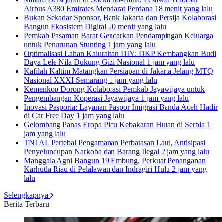
Airbus A380 Emirates Mendarat Perdana
18 menit yang lalu
Bukan Sekadar Sponsor, Bank Jakarta dan Persija Kolaborasi
Bangun Ekosistem Digital
20 menit yang lalu
Pemkab Pasaman Barat Gencarkan Pendampingan Keluarga
untuk Penurunan Stunting
1 jam yang lalu
Optimalisasi Lahan Kalurahan DIY: DKP Kembangkan Budi
Daya Lele Nila Dukung Gizi Nasional
1 jam yang lalu
Kafilah Kaltim Matangkan Persiapan di Jakarta Jelang MTQ
Nasional XXXI Semarang
1 jam yang lalu
Kemenkop Dorong Kolaborasi Pemkab Jayawijaya untuk
Pengembangan Koperasi Jayawijaya
1 jam yang lalu
Inovasi Pasporia: Layanan Paspor Imigrasi Banda Aceh Hadir
di Car Free Day
1 jam yang lalu
Gelombang Panas Eropa Picu Kebakaran Hutan di Serbia
1
jam yang lalu
TNI AL Pertebal Pengamanan Perbatasan Laut, Antisipasi
Penyelundupan Narkoba dan Barang Ilegal
2 jam yang lalu
Manggala Agni Bangun 19 Embung, Perkuat Penanganan
Karhutla Riau di Pelalawan dan Indragiri Hulu
2 jam yang
lalu
Selengkapnya
Berita Terbaru