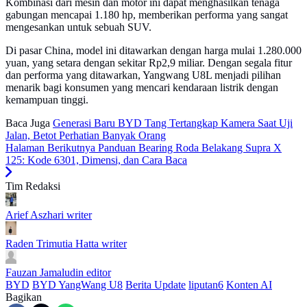
Kombinasi dari mesin dan motor ini dapat menghasilkan tenaga
gabungan mencapai 1.180 hp, memberikan performa yang sangat
mengesankan untuk sebuah SUV.
Di pasar China, model ini ditawarkan dengan harga mulai 1.280.000
yuan, yang setara dengan sekitar Rp2,9 miliar. Dengan segala fitur
dan performa yang ditawarkan, Yangwang U8L menjadi pilihan
menarik bagi konsumen yang mencari kendaraan listrik dengan
kemampuan tinggi.
Baca Juga
Generasi Baru BYD Tang Tertangkap Kamera Saat Uji
Jalan, Betot Perhatian Banyak Orang
Halaman Berikutnya
Panduan Bearing Roda Belakang Supra X
125: Kode 6301, Dimensi, dan Cara Baca
Tim Redaksi
Arief Aszhari
writer
Raden Trimutia Hatta
writer
Fauzan Jamaludin
editor
BYD
BYD YangWang U8
Berita Update
liputan6
Konten AI
Bagikan