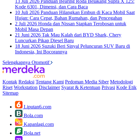
13 Juli 2026
Panduan Bearing Roda Belakang Supra X 125:
Kode 6301, Dimensi, dan Cara Baca
10 Juli 2026
Panduan Hilangkan Embun di Kaca Mobil Saat
Hujan: Cara Cepat, Bahan Rumahan, dan Pencegahan
2 Juli 2026
Honda dan Nissan Siapkan Terobosan untuk
Mobil Masa Depan
21 Juni 2026
Tak Mau Kalah dari BYD Shark, Chery
Luncurkan Pikap Diesel Baru
18 Juni 2026
Suzuki Beri Sinyal Peluncuran SUV Baru di
Indonesia, Ini Bocorannya
Selengkapnya Otomotif
Kontak
Redaksi
Tentang Kami
Pedoman Media Siber
Metodologi
Riset
Workstation
Disclaimer
Syarat & Ketentuan
Privasi
Kode Etik
Sitemap
Liputan6.com
Bola.com
Kapanlagi.com
Bola.net