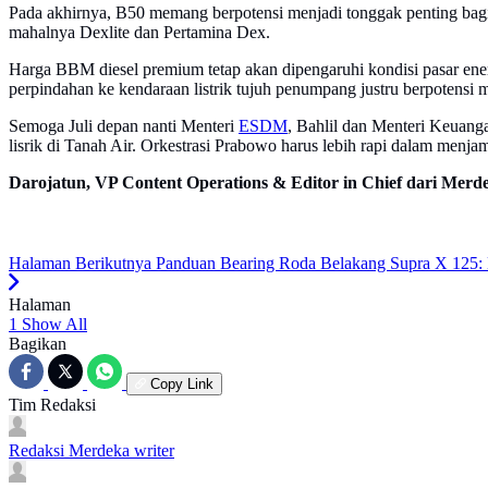
Pada akhirnya, B50 memang berpotensi menjadi tonggak penting bagi 
mahalnya Dexlite dan Pertamina Dex.
Harga BBM diesel premium tetap akan dipengaruhi kondisi pasar ener
perpindahan ke kendaraan listrik tujuh penumpang justru berpotensi m
Semoga Juli depan nanti Menteri
ESDM
, Bahlil dan Menteri Keuan
lisrik di Tanah Air. Orkestrasi Prabowo harus lebih rapi dalam menja
Darojatun, VP Content Operations & Editor in Chief dari Merde
Halaman Berikutnya
Panduan Bearing Roda Belakang Supra X 125: 
Halaman
1
Show All
Bagikan
Copy Link
Tim Redaksi
Redaksi Merdeka
writer