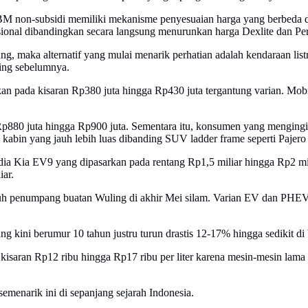
BM non-subsidi memiliki mekanisme penyesuaian harga yang berbed
sional dibandingkan secara langsung menurunkan harga Dexlite dan Pe
g, maka alternatif yang mulai menarik perhatian adalah kendaraan list
ing sebelumnya.
an pada kisaran Rp380 juta hingga Rp430 juta tergantung varian. Mobi
 Rp880 juta hingga Rp900 juta. Sementara itu, konsumen yang meng
kabin yang jauh lebih luas dibanding SUV ladder frame seperti Pajero 
dia Kia EV9 yang dipasarkan pada rentang Rp1,5 miliar hingga Rp2 
iar.
juh penumpang buatan Wuling di akhir Mei silam. Varian EV dan PHEV 
ang kini berumur 10 tahun justru turun drastis 12-17% hingga sedikit d
 kisaran Rp12 ribu hingga Rp17 ribu per liter karena mesin-mesin lama 
menarik ini di sepanjang sejarah Indonesia.