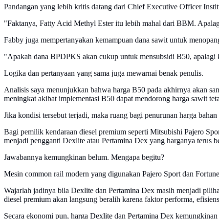
Pandangan yang lebih kritis datang dari Chief Executive Officer Ins
"Faktanya, Fatty Acid Methyl Ester itu lebih mahal dari BBM. Apalag
Fabby juga mempertanyakan kemampuan dana sawit untuk menopang s
"Apakah dana BPDPKS akan cukup untuk mensubsidi B50, apalagi k
Logika dan pertanyaan yang sama juga mewarnai benak penulis.
Analisis saya menunjukkan bahwa harga B50 pada akhirnya akan sang
meningkat akibat implementasi B50 dapat mendorong harga sawit teta
Jika kondisi tersebut terjadi, maka ruang bagi penurunan harga bahan 
Bagi pemilik kendaraan diesel premium seperti Mitsubishi Pajero Sp
menjadi pengganti Dexlite atau Pertamina Dex yang harganya terus be
Jawabannya kemungkinan belum. Mengapa begitu?
Mesin common rail modern yang digunakan Pajero Sport dan Fortuner d
Wajarlah jadinya bila Dexlite dan Pertamina Dex masih menjadi pili
diesel premium akan langsung beralih karena faktor performa, efisi
Secara ekonomi pun, harga Dexlite dan Pertamina Dex kemungkinan t