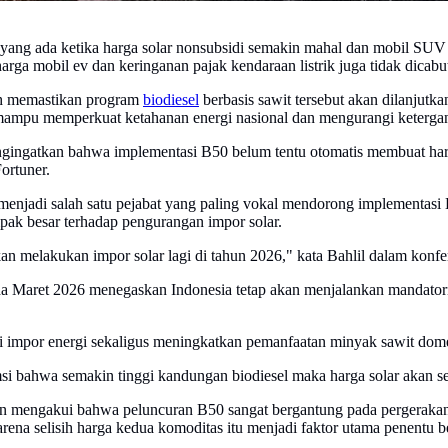
ng ada ketika harga solar nonsubsidi semakin mahal dan mobil SUV lis
harga mobil ev dan keringanan pajak kendaraan listrik juga tidak dicabu
tah memastikan program
biodiesel
berbasis sawit tersebut akan dilanjut
 mampu memperkuat ketahanan energi nasional dan mengurangi ketergan
ngingatkan bahwa implementasi B50 belum tentu otomatis membuat har
ortuner.
a menjadi salah satu pejabat yang paling vokal mendorong implementas
ak besar terhadap pengurangan impor solar.
an melakukan impor solar lagi di tahun 2026," kata Bahlil dalam konfer
da Maret 2026 menegaskan Indonesia tetap akan menjalankan mandato
i impor energi sekaligus meningkatkan pemanfaatan minyak sawit dome
msi bahwa semakin tinggi kandungan biodiesel maka harga solar akan 
n mengakui bahwa peluncuran B50 sangat bergantung pada pergerakan
na selisih harga kedua komoditas itu menjadi faktor utama penentu be