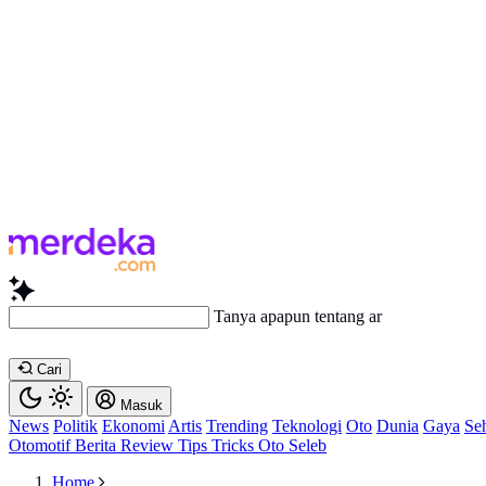
Tanya apapun tentang artikel ini...
Cari
Masuk
News
Politik
Ekonomi
Artis
Trending
Teknologi
Oto
Dunia
Gaya
Se
Otomotif
Berita
Review
Tips Tricks
Oto Seleb
Home