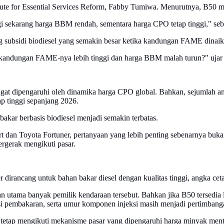
titute for Essential Services Reform, Fabby Tumiwa. Menurutnya, B50 
i sekarang harga BBM rendah, sementara harga CPO tetap tinggi," sebu
ubsidi biodiesel yang semakin besar ketika kandungan FAME dinaik
andungan FAME-nya lebih tinggi dan harga BBM malah turun?" ujar 
at dipengaruhi oleh dinamika harga CPO global. Bahkan, sejumlah ana
p tinggi sepanjang 2026.
bakar berbasis biodiesel menjadi semakin terbatas.
ort dan Toyota Fortuner, pertanyaan yang lebih penting sebenarnya bu
rgerak mengikuti pasar.
irancang untuk bahan bakar diesel dengan kualitas tinggi, angka ceta
han utama banyak pemilik kendaraan tersebut. Bahkan jika B50 tersedi
ensi pembakaran, serta umur komponen injeksi masih menjadi pertimbang
etap mengikuti mekanisme pasar yang dipengaruhi harga minyak mentah