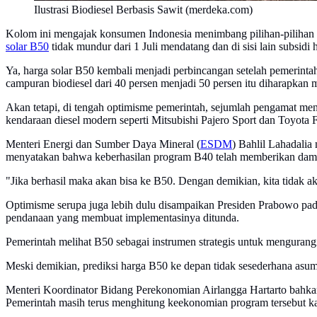
Ilustrasi Biodiesel Berbasis Sawit (merdeka.com)
Kolom ini mengajak konsumen Indonesia menimbang pilihan-pilihan ya
solar B50
tidak mundur dari 1 Juli mendatang dan di sisi lain subsidi 
Ya, harga solar B50 kembali menjadi perbincangan setelah pemerin
campuran biodiesel dari 40 persen menjadi 50 persen itu diharapkan
Akan tetapi, di tengah optimisme pemerintah, sejumlah pengamat me
kendaraan diesel modern seperti Mitsubishi Pajero Sport dan Toyota F
Menteri Energi dan Sumber Daya Mineral (
ESDM
) Bahlil Lahadali
menyatakan bahwa keberhasilan program B40 telah memberikan damp
"Jika berhasil maka akan bisa ke B50. Dengan demikian, kita tidak ak
Optimisme serupa juga lebih dulu disampaikan Presiden Prabowo pa
pendanaan yang membuat implementasinya ditunda.
Pemerintah melihat B50 sebagai instrumen strategis untuk mengurang
Meski demikian, prediksi harga B50 ke depan tidak sesederhana asu
Menteri Koordinator Bidang Perekonomian Airlangga Hartarto bahka
Pemerintah masih terus menghitung keekonomian program tersebut kare