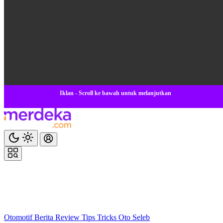
Iklan - Scroll ke bawah untuk melanjutkan
Otomotif
Berita
Review
Tips Tricks
Oto Seleb