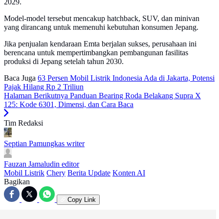
2029.
Model-model tersebut mencakup hatchback, SUV, dan minivan
yang dirancang untuk memenuhi kebutuhan konsumen Jepang.
Jika penjualan kendaraan Emta berjalan sukses, perusahaan ini
berencana untuk mempertimbangkan pembangunan fasilitas
produksi di Jepang setelah tahun 2030.
Baca Juga
63 Persen Mobil Listrik Indonesia Ada di Jakarta, Potensi
Pajak Hilang Rp 2 Triliun
Halaman Berikutnya
Panduan Bearing Roda Belakang Supra X
125: Kode 6301, Dimensi, dan Cara Baca
Tim Redaksi
Septian Pamungkas
writer
Fauzan Jamaludin
editor
Mobil Listrik
Chery
Berita Update
Konten AI
Bagikan
Copy Link