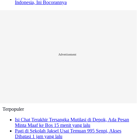
Indonesia, Ini Bocorannya
Advertisement
Terpopuler
Isi Chat Terakhir Tersangka Mutilasi di Depok, Ada Pesan
Minta Maaf ke Bos
15 menit yang lalu
Pagi di Sekolah Jaksel Usai Temuan 995 Senpi, Akses
Dibatasi
1 jam yang lalu