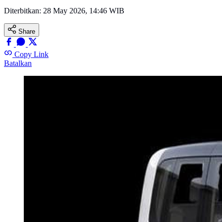
Diterbitkan:
28 May 2026, 14:46 WIB
Share
Copy Link
Batalkan