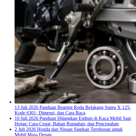
13 Juli 2026
Panduan Bearing Roda Belakang Supra X 125:
Kode 6301, Dimensi, dan Cara Baca
10 Juli 2026
Panduan Hilangkan Embun di Kaca Mobil Saat
Hujan: Cara Cepat, Bahan Rumahan, dan Pencegahan
2 Juli 2026
Honda dan Nissan Siapkan Terobosan untuk
Mobil Masa Depan