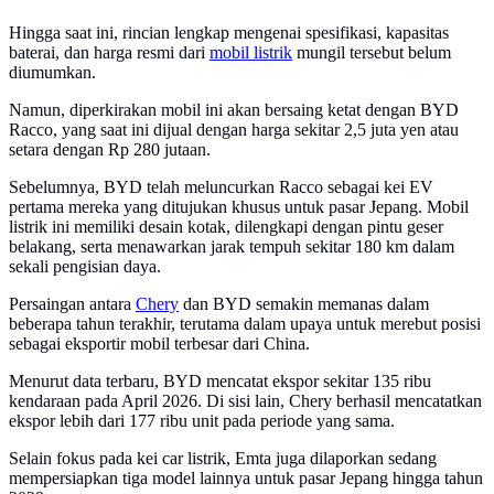
Hingga saat ini, rincian lengkap mengenai spesifikasi, kapasitas
baterai, dan harga resmi dari
mobil listrik
mungil tersebut belum
diumumkan.
Namun, diperkirakan mobil ini akan bersaing ketat dengan BYD
Racco, yang saat ini dijual dengan harga sekitar 2,5 juta yen atau
setara dengan Rp 280 jutaan.
Sebelumnya, BYD telah meluncurkan Racco sebagai kei EV
pertama mereka yang ditujukan khusus untuk pasar Jepang. Mobil
listrik ini memiliki desain kotak, dilengkapi dengan pintu geser
belakang, serta menawarkan jarak tempuh sekitar 180 km dalam
sekali pengisian daya.
Persaingan antara
Chery
dan BYD semakin memanas dalam
beberapa tahun terakhir, terutama dalam upaya untuk merebut posisi
sebagai eksportir mobil terbesar dari China.
Menurut data terbaru, BYD mencatat ekspor sekitar 135 ribu
kendaraan pada April 2026. Di sisi lain, Chery berhasil mencatatkan
ekspor lebih dari 177 ribu unit pada periode yang sama.
Selain fokus pada kei car listrik, Emta juga dilaporkan sedang
mempersiapkan tiga model lainnya untuk pasar Jepang hingga tahun