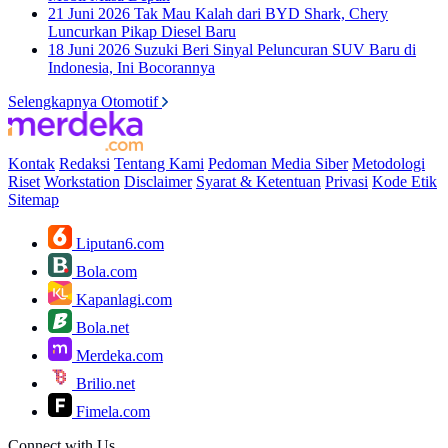
21 Juni 2026
Tak Mau Kalah dari BYD Shark, Chery
Luncurkan Pikap Diesel Baru
18 Juni 2026
Suzuki Beri Sinyal Peluncuran SUV Baru di
Indonesia, Ini Bocorannya
Selengkapnya Otomotif
Kontak
Redaksi
Tentang Kami
Pedoman Media Siber
Metodologi
Riset
Workstation
Disclaimer
Syarat & Ketentuan
Privasi
Kode Etik
Sitemap
Liputan6.com
Bola.com
Kapanlagi.com
Bola.net
Merdeka.com
Brilio.net
Fimela.com
Connect with Us