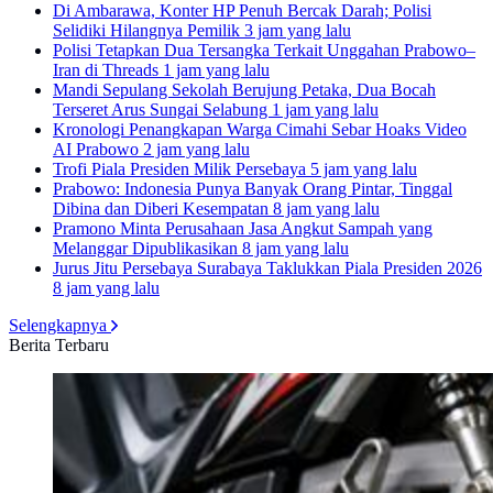
Di Ambarawa, Konter HP Penuh Bercak Darah; Polisi
Selidiki Hilangnya Pemilik
3 jam yang lalu
Polisi Tetapkan Dua Tersangka Terkait Unggahan Prabowo–
Iran di Threads
1 jam yang lalu
Mandi Sepulang Sekolah Berujung Petaka, Dua Bocah
Terseret Arus Sungai Selabung
1 jam yang lalu
Kronologi Penangkapan Warga Cimahi Sebar Hoaks Video
AI Prabowo
2 jam yang lalu
Trofi Piala Presiden Milik Persebaya
5 jam yang lalu
Prabowo: Indonesia Punya Banyak Orang Pintar, Tinggal
Dibina dan Diberi Kesempatan
8 jam yang lalu
Pramono Minta Perusahaan Jasa Angkut Sampah yang
Melanggar Dipublikasikan
8 jam yang lalu
Jurus Jitu Persebaya Surabaya Taklukkan Piala Presiden 2026
8 jam yang lalu
Selengkapnya
Berita Terbaru