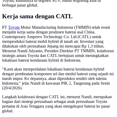
Toyota, khususnya di segmen SUV, masih tergolong kuat di
berbagai pasar global.
Kerja sama dengan CATL
PT
Toyota
Motor Manufacturing Indonesia (TMMIN) telah resmi
menjalin kerja sama dengan produsen baterai asal China,
Contemporary Amperex Technology Co. Ltd (CATL) untuk
memproduksi baterai mobil hybrid di tanah air. Investasi yang
dilakukan oleh perusahaan Jepang ini mencapai Rp 1,3 triliun.
Menurut Nandi Julyanto, Presiden Direktur PT TMMIN, kolaborasi
strategis antara Toyota dan CATL bertujuan untuk meningkatkan
lokalisasi baterai kendaraan hybrid di Indonesia.
"Kami akan memperdalam lokalisasi baterai kendaraan hybrid
dengan pembuatan komponen sel dan modul baterai yang sejauh ini
masih impor. Ke depannya, akan diproduksi sendiri oleh talenta
Indonesia," jelas Nandi di kawasan PIK 2, Tangerang pada Senin
(20/4/2026).
Langkah kolaborasi dengan CATL ini, menurut Nandi, merupakan
bagian dari strategi perusahaan sebagai anak perusahaan Toyota
pertama di Asia Tenggara yang akan mengekspor baterai ke pasar
global.