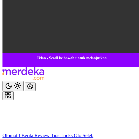
Iklan - Scroll ke bawah untuk melanjutkan
Otomotif
Berita
Review
Tips Tricks
Oto Seleb