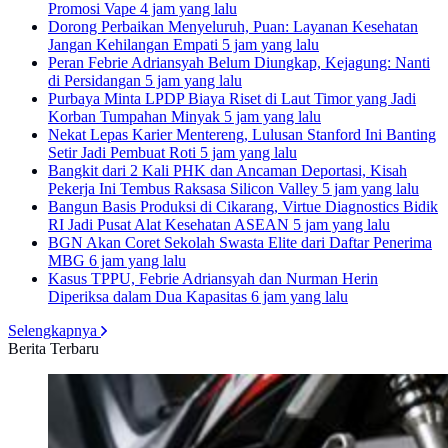
Promosi Vape
4 jam yang lalu
Dorong Perbaikan Menyeluruh, Puan: Layanan Kesehatan
Jangan Kehilangan Empati
5 jam yang lalu
Peran Febrie Adriansyah Belum Diungkap, Kejagung: Nanti
di Persidangan
5 jam yang lalu
Purbaya Minta LPDP Biaya Riset di Laut Timor yang Jadi
Korban Tumpahan Minyak
5 jam yang lalu
Nekat Lepas Karier Mentereng, Lulusan Stanford Ini Banting
Setir Jadi Pembuat Roti
5 jam yang lalu
Bangkit dari 2 Kali PHK dan Ancaman Deportasi, Kisah
Pekerja Ini Tembus Raksasa Silicon Valley
5 jam yang lalu
Bangun Basis Produksi di Cikarang, Virtue Diagnostics Bidik
RI Jadi Pusat Alat Kesehatan ASEAN
5 jam yang lalu
BGN Akan Coret Sekolah Swasta Elite dari Daftar Penerima
MBG
6 jam yang lalu
Kasus TPPU, Febrie Adriansyah dan Nurman Herin
Diperiksa dalam Dua Kapasitas
6 jam yang lalu
Selengkapnya
Berita Terbaru