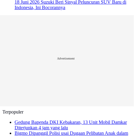
18 Juni 2026
Suzuki Beri Sinyal Peluncuran SUV Baru di
Indonesia, Ini Bocorannya
Advertisement
Terpopuler
Gedung Bapenda DKI Kebakaran, 13 Unit Mobil Damkar
Diterjunkan
4 jam yang lalu
Bigmo Dipanggil Polisi usai Dugaan Pelibatan Anak dalam