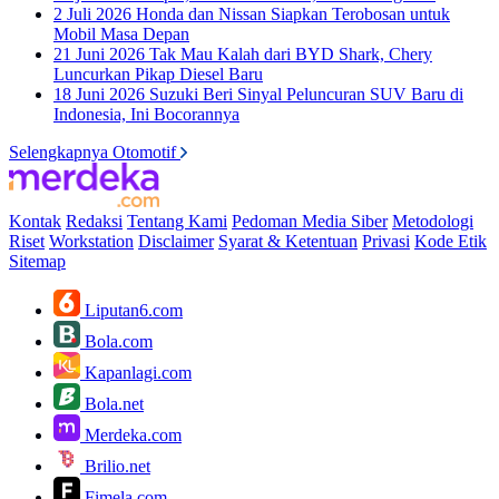
2 Juli 2026
Honda dan Nissan Siapkan Terobosan untuk
Mobil Masa Depan
21 Juni 2026
Tak Mau Kalah dari BYD Shark, Chery
Luncurkan Pikap Diesel Baru
18 Juni 2026
Suzuki Beri Sinyal Peluncuran SUV Baru di
Indonesia, Ini Bocorannya
Selengkapnya Otomotif
Kontak
Redaksi
Tentang Kami
Pedoman Media Siber
Metodologi
Riset
Workstation
Disclaimer
Syarat & Ketentuan
Privasi
Kode Etik
Sitemap
Liputan6.com
Bola.com
Kapanlagi.com
Bola.net
Merdeka.com
Brilio.net
Fimela.com