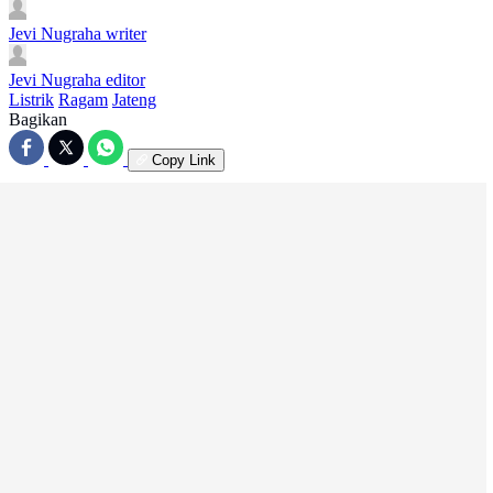
Jevi Nugraha
writer
Jevi Nugraha
editor
Listrik
Ragam
Jateng
Bagikan
Copy Link