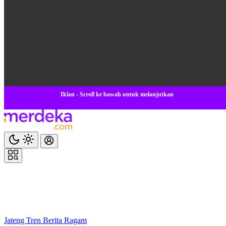
Iklan - Scroll ke bawah untuk melanjutkan
Jateng
Tren
Berita
Ragam