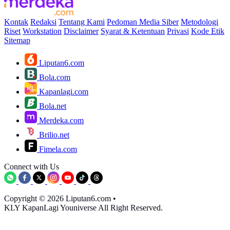
Kontak
Redaksi
Tentang Kami
Pedoman Media Siber
Metodologi
Riset
Workstation
Disclaimer
Syarat & Ketentuan
Privasi
Kode Etik
Sitemap
Liputan6.com
Bola.com
Kapanlagi.com
Bola.net
Merdeka.com
Brilio.net
Fimela.com
Connect with Us
Copyright © 2026 Liputan6.com
•
KLY KapanLagi Youniverse All Right Reserved.