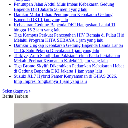
Penutupan Jalan Abdul Muis Imbas Kebakaran Gedung
Bapenda DKI Jakarta
50 menit yang lalu
Damkar Mulai Tahap Pendinginan Kebakaran Gedung
Bapenda DKI
1 jam yang lalu
Kebakaran Gedung Bapenda DKI Hanguskan Lantai 11
hingga 16
2 jam yang lalu
Tiga Kampus Perkuat Pencegahan HIV Remaja di Pulau Hiri
Melalui Program KITA SEBAYA
1 jam yang lalu
Damkar Ungkap Kebakaran Gedung Bapenda Landa Lantai
11-16, Satu Pekerja Dievakuasi
1 jam yang lalu
Turkiye, Arab Saudi, dan Pakistan Teken Pakta Pertahanan
Mekah, Perkuat Keamanan Kolektif
1 jam yang lalu
Tiga Bronto Skylift Dikerahkan Padamkan Kebakaran Hebat
di Gedung Bapenda DKI Jakarta
1 jam yang lalu
Suzuki XL7 Hybrid Pamer Kenyamanan di GIIAS 2026,
Intip Impresi Singkatnya
1 jam yang lalu
Selengkapnya
Berita Terbaru