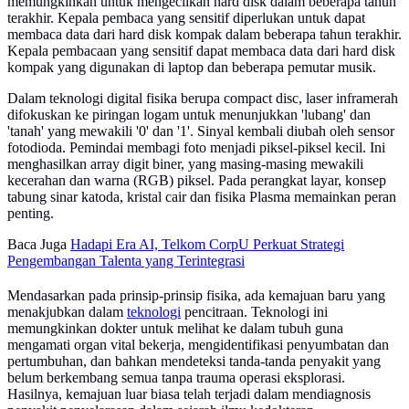
memungkinkan untuk mengecilkan hard disk dalam beberapa tahun
terakhir. Kepala pembaca yang sensitif diperlukan untuk dapat
membaca data dari hard disk kompak dalam beberapa tahun terakhir.
Kepala pembacaan yang sensitif dapat membaca data dari hard disk
kompak yang digunakan di laptop dan beberapa pemutar musik.
Dalam teknologi digital fisika berupa compact disc, laser inframerah
difokuskan ke piringan logam untuk menunjukkan 'lubang' dan
'tanah' yang mewakili '0' dan '1'. Sinyal kembali diubah oleh sensor
fotodioda. Pemindai membagi foto menjadi piksel-piksel kecil. Ini
menghasilkan array digit biner, yang masing-masing mewakili
kecerahan dan warna (RGB) piksel. Pada perangkat layar, konsep
tabung sinar katoda, kristal cair dan fisika Plasma memainkan peran
penting.
Baca Juga
Hadapi Era AI, Telkom CorpU Perkuat Strategi
Pengembangan Talenta yang Terintegrasi
Mendasarkan pada prinsip-prinsip fisika, ada kemajuan baru yang
menakjubkan dalam
teknologi
pencitraan. Teknologi ini
memungkinkan dokter untuk melihat ke dalam tubuh guna
mengamati organ vital bekerja, mengidentifikasi penyumbatan dan
pertumbuhan, dan bahkan mendeteksi tanda-tanda penyakit yang
belum berkembang semua tanpa trauma operasi eksplorasi.
Hasilnya, kemajuan luar biasa telah terjadi dalam mendiagnosis