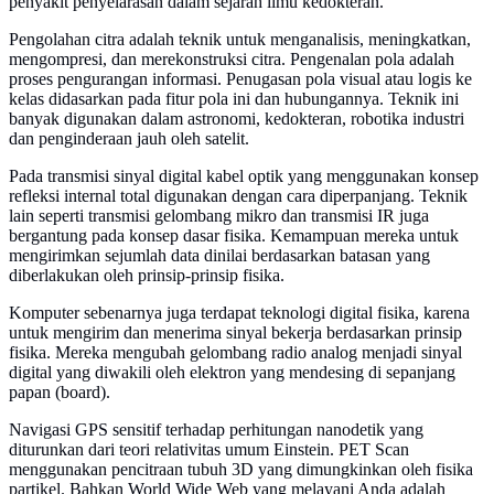
penyakit penyelarasan dalam sejarah ilmu kedokteran.
Pengolahan citra adalah teknik untuk menganalisis, meningkatkan,
mengompresi, dan merekonstruksi citra. Pengenalan pola adalah
proses pengurangan informasi. Penugasan pola visual atau logis ke
kelas didasarkan pada fitur pola ini dan hubungannya. Teknik ini
banyak digunakan dalam astronomi, kedokteran, robotika industri
dan penginderaan jauh oleh satelit.
Pada transmisi sinyal digital kabel optik yang menggunakan konsep
refleksi internal total digunakan dengan cara diperpanjang. Teknik
lain seperti transmisi gelombang mikro dan transmisi IR juga
bergantung pada konsep dasar fisika. Kemampuan mereka untuk
mengirimkan sejumlah data dinilai berdasarkan batasan yang
diberlakukan oleh prinsip-prinsip fisika.
Komputer sebenarnya juga terdapat teknologi digital fisika, karena
untuk mengirim dan menerima sinyal bekerja berdasarkan prinsip
fisika. Mereka mengubah gelombang radio analog menjadi sinyal
digital yang diwakili oleh elektron yang mendesing di sepanjang
papan (board).
Navigasi GPS sensitif terhadap perhitungan nanodetik yang
diturunkan dari teori relativitas umum Einstein. PET Scan
menggunakan pencitraan tubuh 3D yang dimungkinkan oleh fisika
partikel. Bahkan World Wide Web yang melayani Anda adalah