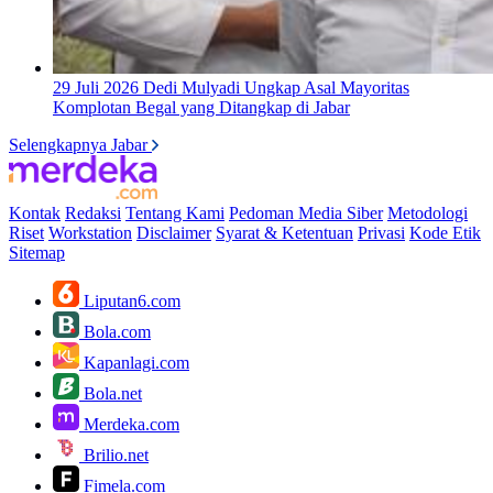
29 Juli 2026
Dedi Mulyadi Ungkap Asal Mayoritas
Komplotan Begal yang Ditangkap di Jabar
Selengkapnya Jabar
Kontak
Redaksi
Tentang Kami
Pedoman Media Siber
Metodologi
Riset
Workstation
Disclaimer
Syarat & Ketentuan
Privasi
Kode Etik
Sitemap
Liputan6.com
Bola.com
Kapanlagi.com
Bola.net
Merdeka.com
Brilio.net
Fimela.com