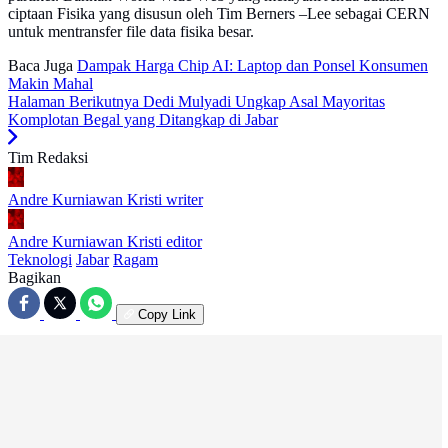
ciptaan Fisika yang disusun oleh Tim Berners –Lee sebagai CERN
untuk mentransfer file data fisika besar.
Baca Juga
Dampak Harga Chip AI: Laptop dan Ponsel Konsumen
Makin Mahal
Halaman Berikutnya
Dedi Mulyadi Ungkap Asal Mayoritas
Komplotan Begal yang Ditangkap di Jabar
Tim Redaksi
Andre Kurniawan Kristi
writer
Andre Kurniawan Kristi
editor
Teknologi
Jabar
Ragam
Bagikan
Copy Link