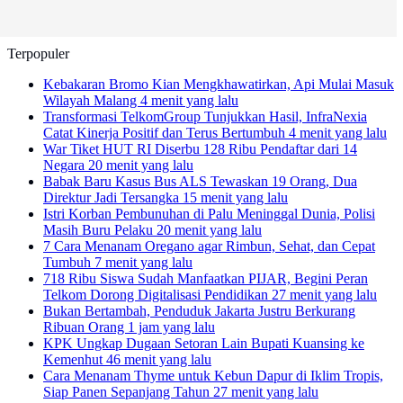
Terpopuler
Kebakaran Bromo Kian Mengkhawatirkan, Api Mulai Masuk
Wilayah Malang
4 menit yang lalu
Transformasi TelkomGroup Tunjukkan Hasil, InfraNexia
Catat Kinerja Positif dan Terus Bertumbuh
4 menit yang lalu
War Tiket HUT RI Diserbu 128 Ribu Pendaftar dari 14
Negara
20 menit yang lalu
Babak Baru Kasus Bus ALS Tewaskan 19 Orang, Dua
Direktur Jadi Tersangka
15 menit yang lalu
Istri Korban Pembunuhan di Palu Meninggal Dunia, Polisi
Masih Buru Pelaku
20 menit yang lalu
7 Cara Menanam Oregano agar Rimbun, Sehat, dan Cepat
Tumbuh
7 menit yang lalu
718 Ribu Siswa Sudah Manfaatkan PIJAR, Begini Peran
Telkom Dorong Digitalisasi Pendidikan
27 menit yang lalu
Bukan Bertambah, Penduduk Jakarta Justru Berkurang
Ribuan Orang
1 jam yang lalu
KPK Ungkap Dugaan Setoran Lain Bupati Kuansing ke
Kemenhut
46 menit yang lalu
Cara Menanam Thyme untuk Kebun Dapur di Iklim Tropis,
Siap Panen Sepanjang Tahun
27 menit yang lalu