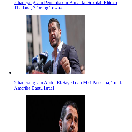
2 hari yang lalu
Penembakan Brutal ke Sekolah Elite di
Thailand, 7 Orang Tewas
2 hari yang lalu
Abdul El-Sayed dan Misi Palestina, Tolak
Amerika Bantu Israel