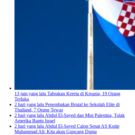
13 jam yang lalu
Tabrakan Kereta di Kroasia, 19 Orang
Terluka
2 hari yang lalu
Penembakan Brutal ke Sekolah Elite di
Thailand, 7 Orang Tewas
2 hari yang lalu
Abdul El-Sayed dan Misi Palestina, Tolak
Amerika Bantu Israel
2 hari yang lalu
Abdul El-Sayed Calon Senat AS Kutip
Muhammad Ali: Kita akan Guncang Dunia