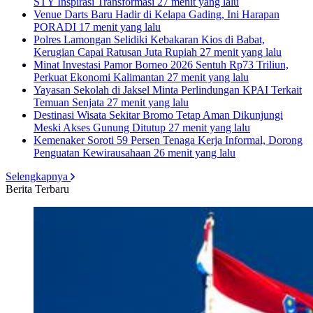
STY Inspirasi Transformasi
27 menit yang lalu
Venue Darts Baru Hadir di Kelapa Gading, Ini Harapan
PORADI
17 menit yang lalu
Polres Lamongan Selidiki Kebakaran Kios di Babat,
Kerugian Capai Ratusan Juta Rupiah
27 menit yang lalu
Minat Investasi Pamor Borneo 2026 Sentuh Rp73 Triliun,
Perkuat Ekonomi Kalimantan
27 menit yang lalu
Yayasan Sekolah di Jaksel Minta Perlindungan KPAI Terkait
Temuan Senjata
27 menit yang lalu
Destinasi Wisata Sekitar Bromo Tetap Aman Dikunjungi
Meski Akses Gunung Ditutup
27 menit yang lalu
Kemenaker Soroti 59 Persen Tenaga Kerja Informal, Dorong
Penguatan Kewirausahaan
26 menit yang lalu
Selengkapnya
Berita Terbaru