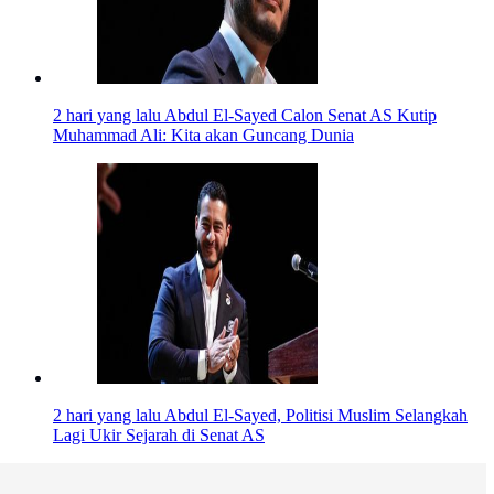
2 hari yang lalu
Abdul El-Sayed Calon Senat AS Kutip
Muhammad Ali: Kita akan Guncang Dunia
2 hari yang lalu
Abdul El-Sayed, Politisi Muslim Selangkah
Lagi Ukir Sejarah di Senat AS