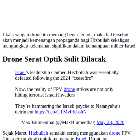
Jika serangan drone itu memang benar terjadi, maka hal tersebut
akan menjadi kemenangan propaganda bagi Hizbullah sekaligus
mengungkap kelemahan signifikan dalam kemampuan militer Israel.
Drone Serat Optik Sulit Dilacak
Israel
’s leadership claimed Hezbollah was essentially
defeated following the 2024 “ceasefire”
Now, the reality of FPV
drone
strikes are not only
hitting terrorist Israeli invaders
They’re hammering the Israeli psyche to Netanyahu’s
detriment
https://t.co/GTMv0KbshN
— Max Blumenthal (@MaxBlumenthal)
May 28, 2026
Sejak Maret,
Hizbullah
semakin sering menggunakan
drone
FPV
(first-person view) untuk menyerang
Israel
. Drone ini