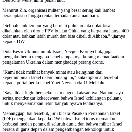
Deutsche Welle, akhir pekan lalu.
Menurut Zin, organisasi militer yang besar sering kali lambat
beradaptasi sehingga rentan terhadap ancaman baru.
"Sebuah tank tempur yang bernilai puluhan juta dolar bisa
dikalahkan oleh drone FPV buatan China yang harganya hanya 400
dolar atau bahkan lebih murah dan bisa dibeli di Alibaba," ujarnya
kepada DW.
Duta Besar Ukraina untuk Israel, Yevgen Korniychuk, juga
mengaku heran mengapa Israel tampaknya kurang memanfaatkan
pengalaman Ukraina dalam menghadapi perang drone.
"Kami tidak melihat banyak minat atau keinginan dari
kepemimpinan Israel dalam bidang ini," kata diplomat tersebut
kepada portal berita Israel Ynet News pada 11 Mei lalu.
"Saya tidak ingin berspekulasi mengenai alasannya. Namun saya
sering mendengar kekecewaan bahwa Israel kehilangan peluang
untuk menyelamatkan lebih banyak nyawa tentaranya."
Menanggapi hal tersebut, juru bicara Pasukan Pertahanan Israel
(IDF) mengatakan kepada DW bahwa Israel terus memantau
berbagai medan perang di seluruh dunia dan bahwa militer Israel
berada di garis depan dalam pengembangan teknologi untuk