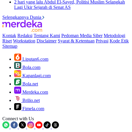
2 hari yang lalu
Abdul El-Sayed, Politisi Muslim Selangkah
Lagi Ukir Sejarah di Senat AS
Selengkapnya Dunia
Kontak
Redaksi
Tentang Kami
Pedoman Media Siber
Metodologi
Riset
Workstation
Disclaimer
Syarat & Ketentuan
Privasi
Kode Etik
Sitemap
Liputan6.com
Bola.com
Kapanlagi.com
Bola.net
Merdeka.com
Brilio.net
Fimela.com
Connect with Us