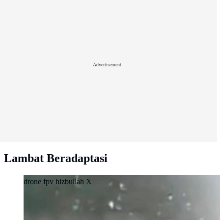
Advertisement
Lambat Beradaptasi
drone fpv hizbullah X