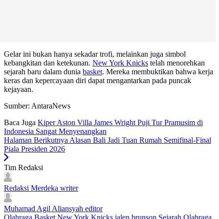
Gelar ini bukan hanya sekadar trofi, melainkan juga simbol
kebangkitan dan ketekunan.
New York Knicks
telah menorehkan
sejarah baru dalam dunia
basket
. Mereka membuktikan bahwa kerja
keras dan kepercayaan diri dapat mengantarkan pada puncak
kejayaan.
Sumber: AntaraNews
Baca Juga
Kiper Aston Villa James Wright Puji Tur Pramusim di
Indonesia Sangat Menyenangkan
Halaman Berikutnya
Alasan Bali Jadi Tuan Rumah Semifinal-Final
Piala Presiden 2026
Tim Redaksi
Redaksi Merdeka
writer
Muhamad Agil Aliansyah
editor
Olahraga
Basket
New York Knicks
jalen brunson
Sejarah Olahraga