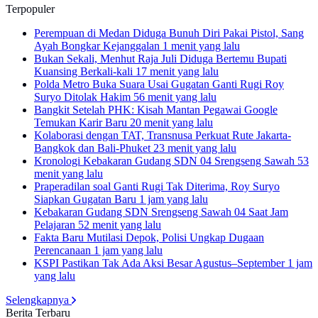
Terpopuler
Perempuan di Medan Diduga Bunuh Diri Pakai Pistol, Sang
Ayah Bongkar Kejanggalan
1 menit yang lalu
Bukan Sekali, Menhut Raja Juli Diduga Bertemu Bupati
Kuansing Berkali-kali
17 menit yang lalu
Polda Metro Buka Suara Usai Gugatan Ganti Rugi Roy
Suryo Ditolak Hakim
56 menit yang lalu
Bangkit Setelah PHK: Kisah Mantan Pegawai Google
Temukan Karir Baru
20 menit yang lalu
Kolaborasi dengan TAT, Transnusa Perkuat Rute Jakarta-
Bangkok dan Bali-Phuket
23 menit yang lalu
Kronologi Kebakaran Gudang SDN 04 Srengseng Sawah
53
menit yang lalu
Praperadilan soal Ganti Rugi Tak Diterima, Roy Suryo
Siapkan Gugatan Baru
1 jam yang lalu
Kebakaran Gudang SDN Srengseng Sawah 04 Saat Jam
Pelajaran
52 menit yang lalu
Fakta Baru Mutilasi Depok, Polisi Ungkap Dugaan
Perencanaan
1 jam yang lalu
KSPI Pastikan Tak Ada Aksi Besar Agustus–September
1 jam
yang lalu
Selengkapnya
Berita Terbaru