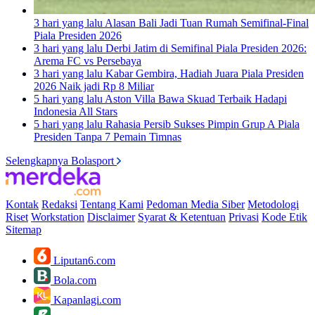
3 hari yang lalu
Alasan Bali Jadi Tuan Rumah Semifinal-Final
Piala Presiden 2026
3 hari yang lalu
Derbi Jatim di Semifinal Piala Presiden 2026:
Arema FC vs Persebaya
3 hari yang lalu
Kabar Gembira, Hadiah Juara Piala Presiden
2026 Naik jadi Rp 8 Miliar
5 hari yang lalu
Aston Villa Bawa Skuad Terbaik Hadapi
Indonesia All Stars
5 hari yang lalu
Rahasia Persib Sukses Pimpin Grup A Piala
Presiden Tanpa 7 Pemain Timnas
Selengkapnya Bolasport
Kontak
Redaksi
Tentang Kami
Pedoman Media Siber
Metodologi
Riset
Workstation
Disclaimer
Syarat & Ketentuan
Privasi
Kode Etik
Sitemap
Liputan6.com
Bola.com
Kapanlagi.com