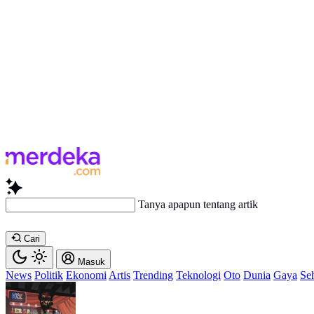
Tanya apapun tentang artikel ini...
Cari
Masuk
News
Politik
Ekonomi
Artis
Trending
Teknologi
Oto
Dunia
Gaya
Se