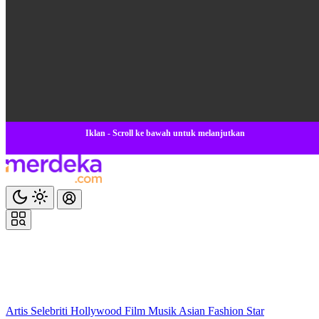
Iklan - Scroll ke bawah untuk melanjutkan
Artis
Selebriti
Hollywood
Film
Musik
Asian
Fashion
Star