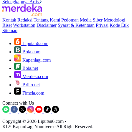
Selengkapnya Artis
Kontak
Redaksi
Tentang Kami
Pedoman Media Siber
Metodologi
Riset
Workstation
Disclaimer
Syarat & Ketentuan
Privasi
Kode Etik
Sitemap
Liputan6.com
Bola.com
Kapanlagi.com
Bola.net
Merdeka.com
Brilio.net
Fimela.com
Connect with Us
Copyright © 2026 Liputan6.com
•
KLY KapanLagi Youniverse All Right Reserved.