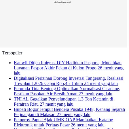
Advertisement
Terpopuler
Kanwil Ditjen Imigrasi DIY Hadirkan Pasporia, Mudahkan
Layanan Paspor Akhir Pekan di Kulon Progo
26 menit yang
lalu
Digitalisasi Perizinan Dorong Investasi Tangerang, Realisasi
Triwulan I 2026 Capai Rp5,45 Triliun
24 menit yang lalu
Perumda Tirta Benteng Optimalkan Normalisasi Cisadane,
Pastikan Pasokan Air Bersih Aman
27 menit yang lalu
TNI AL Gagalkan Penyelundupan 1,3 Ton Ketamin di
Perairan Riau
27 menit yang lalu
Bupati Bogor Jemput Bendera Pusaka 1948, Kenang Sejarah
Perjuangan di Malasari
27 menit yang lalu
Pemprov Papua Ajak UMK OAP Manfaatkan Katalog
Elektronik untuk Perluas Pasar
26 menit yang lalu