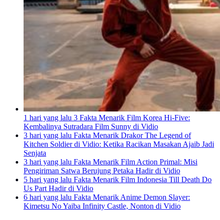
1 hari yang lalu
3 Fakta Menarik Film Korea Hi-Five:
Kembalinya Sutradara Film Sunny di Vidio
3 hari yang lalu
Fakta Menarik Drakor The Legend of
Kitchen Soldier di Vidio: Ketika Racikan Masakan Ajaib Jadi
Senjata
3 hari yang lalu
Fakta Menarik Film Action Primal: Misi
Pengiriman Satwa Berujung Petaka Hadir di Vidio
5 hari yang lalu
Fakta Menarik Film Indonesia Till Death Do
Us Part Hadir di Vidio
6 hari yang lalu
Fakta Menarik Anime Demon Slayer:
Kimetsu No Yaiba Infinity Castle, Nonton di Vidio