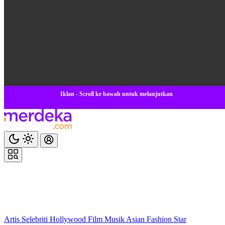
Iklan - Scroll ke bawah untuk melanjutkan
Artis
Selebriti
Hollywood
Film
Musik
Asian
Fashion
Star