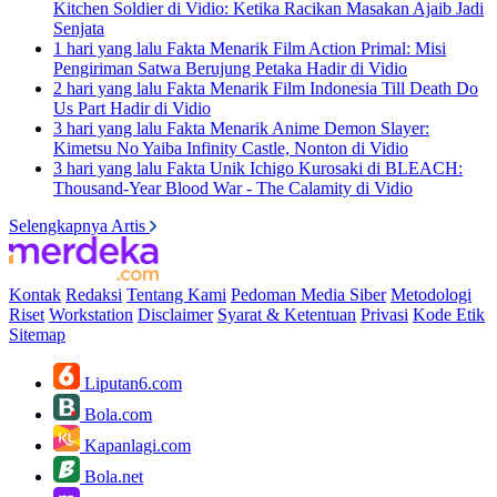
Kitchen Soldier di Vidio: Ketika Racikan Masakan Ajaib Jadi
Senjata
1 hari yang lalu
Fakta Menarik Film Action Primal: Misi
Pengiriman Satwa Berujung Petaka Hadir di Vidio
2 hari yang lalu
Fakta Menarik Film Indonesia Till Death Do
Us Part Hadir di Vidio
3 hari yang lalu
Fakta Menarik Anime Demon Slayer:
Kimetsu No Yaiba Infinity Castle, Nonton di Vidio
3 hari yang lalu
Fakta Unik Ichigo Kurosaki di BLEACH:
Thousand-Year Blood War - The Calamity di Vidio
Selengkapnya Artis
Kontak
Redaksi
Tentang Kami
Pedoman Media Siber
Metodologi
Riset
Workstation
Disclaimer
Syarat & Ketentuan
Privasi
Kode Etik
Sitemap
Liputan6.com
Bola.com
Kapanlagi.com
Bola.net