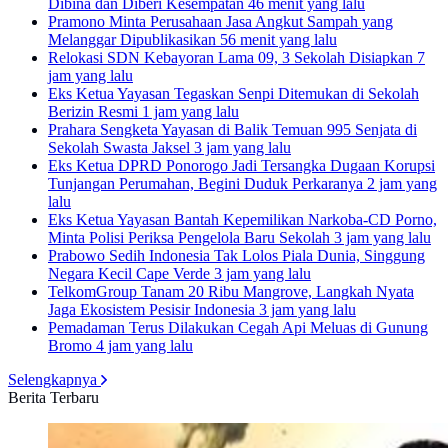
Dibina dan Diberi Kesempatan
46 menit yang lalu
Pramono Minta Perusahaan Jasa Angkut Sampah yang
Melanggar Dipublikasikan
56 menit yang lalu
Relokasi SDN Kebayoran Lama 09, 3 Sekolah Disiapkan
7
jam yang lalu
Eks Ketua Yayasan Tegaskan Senpi Ditemukan di Sekolah
Berizin Resmi
1 jam yang lalu
Prahara Sengketa Yayasan di Balik Temuan 995 Senjata di
Sekolah Swasta Jaksel
3 jam yang lalu
Eks Ketua DPRD Ponorogo Jadi Tersangka Dugaan Korupsi
Tunjangan Perumahan, Begini Duduk Perkaranya
2 jam yang
lalu
Eks Ketua Yayasan Bantah Kepemilikan Narkoba-CD Porno,
Minta Polisi Periksa Pengelola Baru Sekolah
3 jam yang lalu
Prabowo Sedih Indonesia Tak Lolos Piala Dunia, Singgung
Negara Kecil Cape Verde
3 jam yang lalu
TelkomGroup Tanam 20 Ribu Mangrove, Langkah Nyata
Jaga Ekosistem Pesisir Indonesia
3 jam yang lalu
Pemadaman Terus Dilakukan Cegah Api Meluas di Gunung
Bromo
4 jam yang lalu
Selengkapnya
Berita Terbaru