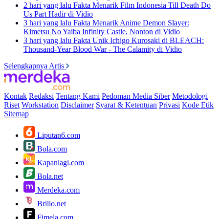
2 hari yang lalu
Fakta Menarik Film Indonesia Till Death Do
Us Part Hadir di Vidio
3 hari yang lalu
Fakta Menarik Anime Demon Slayer:
Kimetsu No Yaiba Infinity Castle, Nonton di Vidio
3 hari yang lalu
Fakta Unik Ichigo Kurosaki di BLEACH:
Thousand-Year Blood War - The Calamity di Vidio
Selengkapnya Artis
Kontak
Redaksi
Tentang Kami
Pedoman Media Siber
Metodologi
Riset
Workstation
Disclaimer
Syarat & Ketentuan
Privasi
Kode Etik
Sitemap
Liputan6.com
Bola.com
Kapanlagi.com
Bola.net
Merdeka.com
Brilio.net
Fimela.com