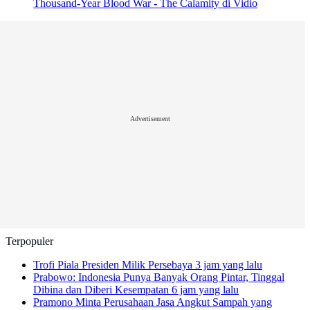
Thousand-Year Blood War - The Calamity di Vidio
Advertisement
Terpopuler
Trofi Piala Presiden Milik Persebaya
3 jam yang lalu
Prabowo: Indonesia Punya Banyak Orang Pintar, Tinggal
Dibina dan Diberi Kesempatan
6 jam yang lalu
Pramono Minta Perusahaan Jasa Angkut Sampah yang