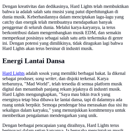
Dengan kreativitas dan dedikasinya, Hard Lights telah membuktikan
bahwa ia adalah salah satu musisi yang patut diperhitungkan di
dunia musik. Keberhasilannya dalam menciptakan lagu-lagu yang
catchy dan energik telah membuatnya mendapatkan banyak
penggemar di seluruh dunia. Melalui karya-karyanya, ia terus
berkontribusi dalam mengembangkan musik EDM, dan semakin
memperkuat posisinya sebagai salah satu artis terkemuka di genre
ini. Dengan potensi yang dimilikinya, tidak diragukan lagi bahwa
Hard Lights akan terus bersinar di industri musik.
Energi Lantai Dansa
Hard Lights
adalah sosok yang memiliki berbagai bakat. Ia dikenal
sebagai produser,
song writer
, dan disjoki terkenal. Karya
terbarunya, "Mad World", telah tersedia di semua platform musik
digital dan menambah panjang rekam jejaknya di industri musik.
Hard Lights mengungkapkan, "Saya mau bikin
track
yang
energinya tetap bisa dibawa ke lantai dansa, tapi di dalamnya ada
ruang untuk berpikir. Semoga pendengar bisa merasakan dua sisi itu
sekaligus dalam karyaku," yang menunjukkan komitmennya untuk
memberikan pengalaman mendengarkan yang unik.
Dengan berbagai pencapaian yang diraihnya, Hard Lights terus
berinovasi dalam setiap karyanya. Ia berusaha menciptakan musik