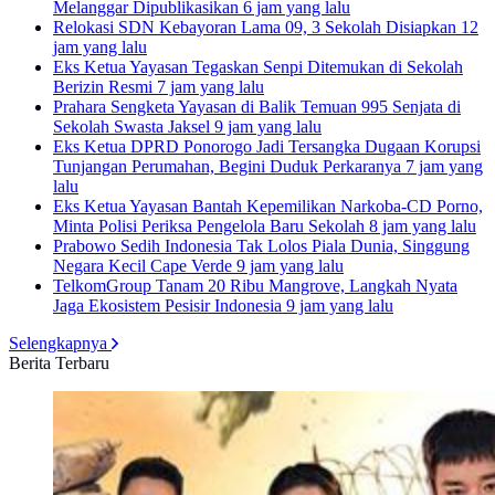
Melanggar Dipublikasikan
6 jam yang lalu
Relokasi SDN Kebayoran Lama 09, 3 Sekolah Disiapkan
12
jam yang lalu
Eks Ketua Yayasan Tegaskan Senpi Ditemukan di Sekolah
Berizin Resmi
7 jam yang lalu
Prahara Sengketa Yayasan di Balik Temuan 995 Senjata di
Sekolah Swasta Jaksel
9 jam yang lalu
Eks Ketua DPRD Ponorogo Jadi Tersangka Dugaan Korupsi
Tunjangan Perumahan, Begini Duduk Perkaranya
7 jam yang
lalu
Eks Ketua Yayasan Bantah Kepemilikan Narkoba-CD Porno,
Minta Polisi Periksa Pengelola Baru Sekolah
8 jam yang lalu
Prabowo Sedih Indonesia Tak Lolos Piala Dunia, Singgung
Negara Kecil Cape Verde
9 jam yang lalu
TelkomGroup Tanam 20 Ribu Mangrove, Langkah Nyata
Jaga Ekosistem Pesisir Indonesia
9 jam yang lalu
Selengkapnya
Berita Terbaru