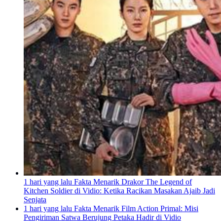
1 hari yang lalu
Fakta Menarik Drakor The Legend of
Kitchen Soldier di Vidio: Ketika Racikan Masakan Ajaib Jadi
Senjata
1 hari yang lalu
Fakta Menarik Film Action Primal: Misi
Pengiriman Satwa Berujung Petaka Hadir di Vidio