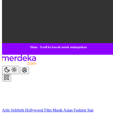
Iklan - Scroll ke bawah untuk melanjutkan
Artis
Selebriti
Hollywood
Film
Musik
Asian
Fashion
Star