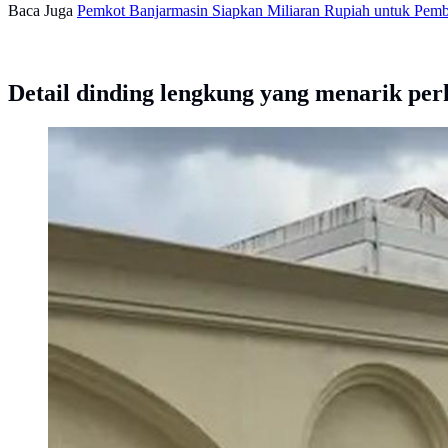
Baca Juga
Pemkot Banjarmasin Siapkan Miliaran Rupiah untuk Pemb
Detail dinding lengkung yang menarik per