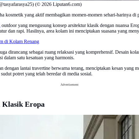
tasyafarasya25) (© 2026 Liputan6.com)
a kosmetik yang aktif membagikan momen-momen sehari-harinya di plat
g
outdoor yang mengusung konsep arsitektur klasik dengan nuansa Er
ratur dan rapi. Hasilnya, area kolam ini menciptakan suasana yang meny
am di Kolam Renang
i juga dirancang sebagai ruang relaksasi yang komprehensif. Desain k
asi dalam satu kesatuan yang harmonis.
kan dengan lantai travertine berwarna terang, menciptakan kesan yang
udut potret yang telah beredar di media sosial.
Advertisement
 Klasik Eropa