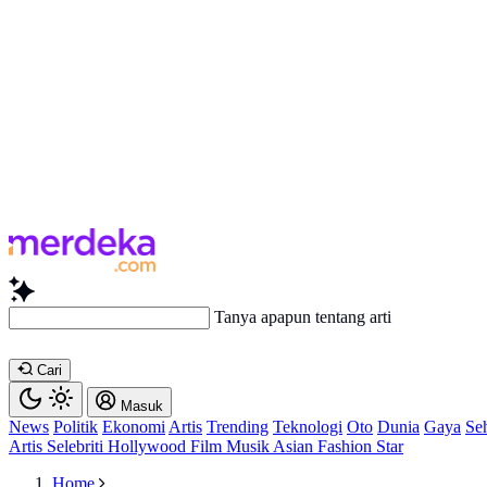
Tanya apapun tentang artikel i
Cari
Masuk
News
Politik
Ekonomi
Artis
Trending
Teknologi
Oto
Dunia
Gaya
Se
Artis
Selebriti
Hollywood
Film
Musik
Asian
Fashion
Star
Home