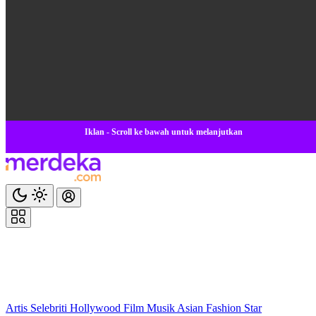
Iklan - Scroll ke bawah untuk melanjutkan
Artis
Selebriti
Hollywood
Film
Musik
Asian
Fashion
Star