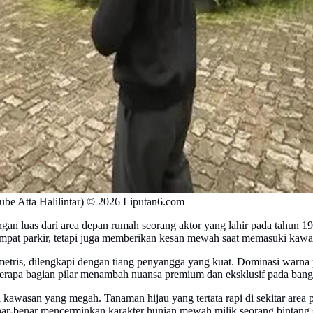
be Atta Halilintar) © 2026 Liputan6.com
gan luas dari area depan rumah seorang aktor yang lahir pada tahun 1
pat parkir, tetapi juga memberikan kesan mewah saat memasuki kawa
tris, dilengkapi dengan tiang penyangga yang kuat. Dominasi warna pu
eberapa bagian pilar menambah nuansa premium dan eksklusif pada bang
di kawasan yang megah. Tanaman hijau yang tertata rapi di sekitar ar
ar-benar mencerminkan karakter hunian mewah milik seorang bintang s