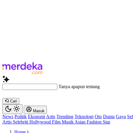
Tanya apapun tentang artikel ini...
Cari
Masuk
News
Politik
Ekonomi
Artis
Trending
Teknologi
Oto
Dunia
Gaya
Se
Artis
Selebriti
Hollywood
Film
Musik
Asian
Fashion
Star
Home