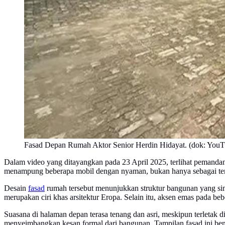
Fasad Depan Rumah Aktor Senior Herdin Hidayat. (dok: YouTu
Dalam video yang ditayangkan pada 23 April 2025, terlihat pemandan
menampung beberapa mobil dengan nyaman, bukan hanya sebagai tem
Desain
fasad
rumah tersebut menunjukkan struktur bangunan yang sime
merupakan ciri khas arsitektur Eropa. Selain itu, aksen emas pada b
Suasana di halaman depan terasa tenang dan asri, meskipun terletak 
menyeimbangkan kesan formal dari bangunan. Tampilan fasad ini ben