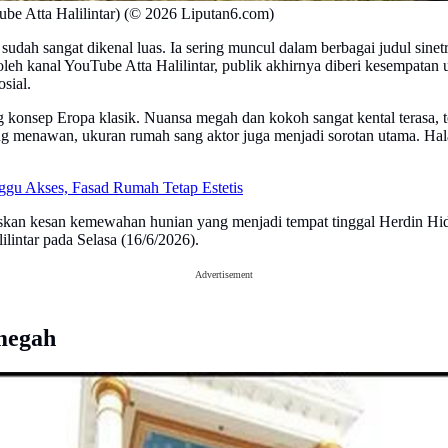
be Atta Halilintar) (© 2026 Liputan6.com)
sudah sangat dikenal luas. Ia sering muncul dalam berbagai judul sine
h oleh kanal YouTube Atta Halilintar, publik akhirnya diberi kesempat
sial.
konsep Eropa klasik. Nuansa megah dan kokoh sangat kental terasa, ter
 yang menawan, ukuran rumah sang aktor juga menjadi sorotan utama. 
gu Akses, Fasad Rumah Tetap Estetis
skan kesan kemewahan hunian yang menjadi tempat tinggal Herdin Hida
intar pada Selasa (16/6/2026).
Advertisement
megah