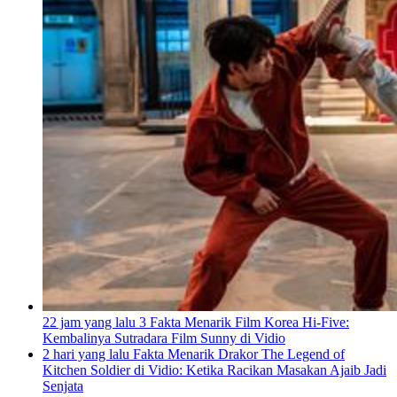
22 jam yang lalu
3 Fakta Menarik Film Korea Hi-Five:
Kembalinya Sutradara Film Sunny di Vidio
2 hari yang lalu
Fakta Menarik Drakor The Legend of
Kitchen Soldier di Vidio: Ketika Racikan Masakan Ajaib Jadi
Senjata