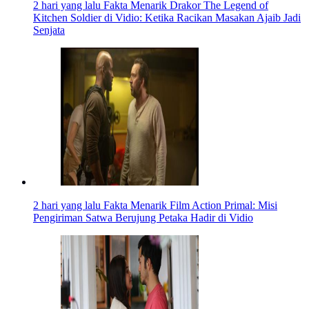
2 hari yang lalu
Fakta Menarik Drakor The Legend of
Kitchen Soldier di Vidio: Ketika Racikan Masakan Ajaib Jadi
Senjata
2 hari yang lalu
Fakta Menarik Film Action Primal: Misi
Pengiriman Satwa Berujung Petaka Hadir di Vidio