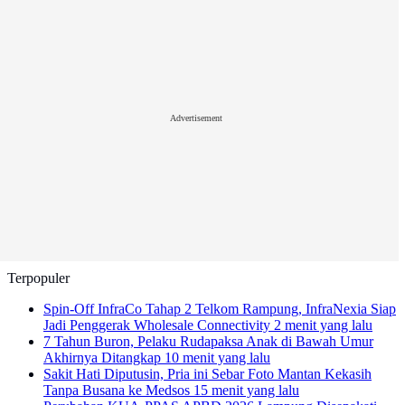
Advertisement
Terpopuler
Spin-Off InfraCo Tahap 2 Telkom Rampung, InfraNexia Siap
Jadi Penggerak Wholesale Connectivity
2 menit yang lalu
7 Tahun Buron, Pelaku Rudapaksa Anak di Bawah Umur
Akhirnya Ditangkap
10 menit yang lalu
Sakit Hati Diputusin, Pria ini Sebar Foto Mantan Kekasih
Tanpa Busana ke Medsos
15 menit yang lalu