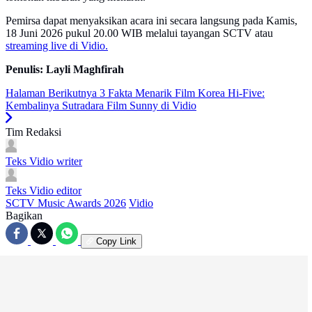
Pemirsa dapat menyaksikan acara ini secara langsung pada Kamis,
18 Juni 2026 pukul 20.00 WIB melalui tayangan SCTV atau
streaming live di Vidio.
Penulis: Layli Maghfirah
Halaman Berikutnya
3 Fakta Menarik Film Korea Hi-Five:
Kembalinya Sutradara Film Sunny di Vidio
Tim Redaksi
Teks Vidio
writer
Teks Vidio
editor
SCTV Music Awards 2026
Vidio
Bagikan
Copy Link