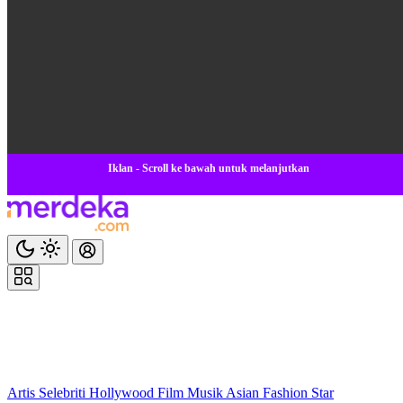
Iklan - Scroll ke bawah untuk melanjutkan
Artis
Selebriti
Hollywood
Film
Musik
Asian
Fashion
Star