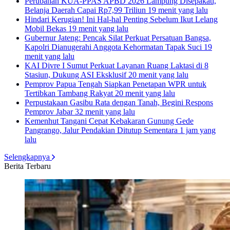
Perubahan KUA-PPAS APBD 2026 Lampung Disepakati,
Belanja Daerah Capai Rp7,99 Triliun
19 menit yang lalu
Hindari Kerugian! Ini Hal-hal Penting Sebelum Ikut Lelang
Mobil Bekas
19 menit yang lalu
Gubernur Jateng: Pencak Silat Perkuat Persatuan Bangsa,
Kapolri Dianugerahi Anggota Kehormatan Tapak Suci
19
menit yang lalu
KAI Divre I Sumut Perkuat Layanan Ruang Laktasi di 8
Stasiun, Dukung ASI Eksklusif
20 menit yang lalu
Pemprov Papua Tengah Siapkan Penetapan WPR untuk
Tertibkan Tambang Rakyat
20 menit yang lalu
Perpustakaan Gasibu Rata dengan Tanah, Begini Respons
Pemprov Jabar
32 menit yang lalu
Kemenhut Tangani Cepat Kebakaran Gunung Gede
Pangrango, Jalur Pendakian Ditutup Sementara
1 jam yang
lalu
Selengkapnya
Berita Terbaru