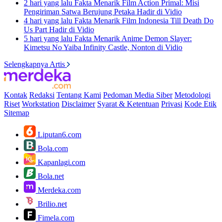
2 hari yang lalu
Fakta Menarik Film Action Primal: Misi
Pengiriman Satwa Berujung Petaka Hadir di Vidio
4 hari yang lalu
Fakta Menarik Film Indonesia Till Death Do
Us Part Hadir di Vidio
5 hari yang lalu
Fakta Menarik Anime Demon Slayer:
Kimetsu No Yaiba Infinity Castle, Nonton di Vidio
Selengkapnya Artis
Kontak
Redaksi
Tentang Kami
Pedoman Media Siber
Metodologi
Riset
Workstation
Disclaimer
Syarat & Ketentuan
Privasi
Kode Etik
Sitemap
Liputan6.com
Bola.com
Kapanlagi.com
Bola.net
Merdeka.com
Brilio.net
Fimela.com