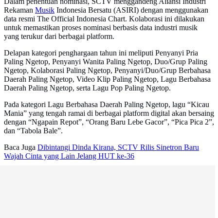
Dalam penentuan nominasi, SCTV menggandeng Aliansi Industri
Rekaman
Musik
Indonesia Bersatu (ASIRI) dengan menggunakan
data resmi The Official Indonesia Chart. Kolaborasi ini dilakukan
untuk memastikan proses nominasi berbasis data industri musik
yang terukur dari berbagai platform.
Delapan kategori penghargaan tahun ini meliputi Penyanyi Pria
Paling Ngetop, Penyanyi Wanita Paling Ngetop, Duo/Grup Paling
Ngetop, Kolaborasi Paling Ngetop, Penyanyi/Duo/Grup Berbahasa
Daerah Paling Ngetop, Video Klip Paling Ngetop, Lagu Berbahasa
Daerah Paling Ngetop, serta Lagu Pop Paling Ngetop.
Pada kategori Lagu Berbahasa Daerah Paling Ngetop, lagu “Kicau
Mania” yang tengah ramai di berbagai platform digital akan bersaing
dengan “Ngapain Repot”, “Orang Baru Lebe Gacor”, “Pica Pica 2”,
dan “Tabola Bale”.
Baca Juga
Dibintangi Dinda Kirana, SCTV Rilis Sinetron Baru
Wajah Cinta yang Lain Jelang HUT ke-36