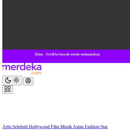
Iklan - Scroll ke bawah untuk melanjutkan
Artis
Selebriti
Hollywood
Film
Musik
Asian
Fashion
Star