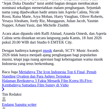
“Jejak Duka Diandra” turut ambil bagian dengan membacakan
nominasi sekaligus memeriahkan malam penghargaan. Sejumlah
nama yang dijadwalkan hadir antara lain Aqeela Calista, Nicole
Rossi, Raisa Marie, Arya Mohan, Harry Vaughan, Oliver Roberts,
Yesaya Abraham, Jordy Riz, Munggaran, Julian Jacob, Yasmin
Napper, Arbani Yasiz, dan Michelle Ziudith.
Acara akan dipandu oleh Raffi Ahmad, Ananda Omesh, dan Aqeela
Calista serta disiarkan secara langsung pada Kamis, 18 Juni 2026
pukul 20.00 WIB dari Studio 6 EMTEK City.
Dengan hadirnya kategori
musik
daerah, SCTV Music Awards
2026 tidak hanya menjadi ajang penghargaan bagi popularitas
musisi, tetapi juga ruang apresiasi bagi keberagaman warna musik
Indonesia yang terus berkembang.
Baca Juga
Meriahnya The Icon Indonesia Top 6 Final, Penuh
Standing Ovation dan Para Judges Terpukau
Halaman Berikutnya
3 Fakta Menarik Film Korea Hi-Five:
Kembalinya Sutradara Film Sunny di Vidio
Tim Redaksi
Endang Saputra
writer