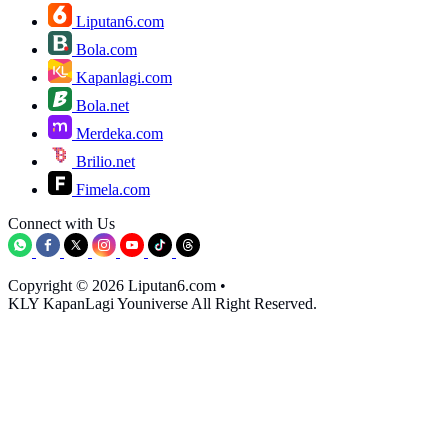
Liputan6.com
Bola.com
Kapanlagi.com
Bola.net
Merdeka.com
Brilio.net
Fimela.com
Connect with Us
Copyright © 2026 Liputan6.com
•
KLY KapanLagi Youniverse All Right Reserved.