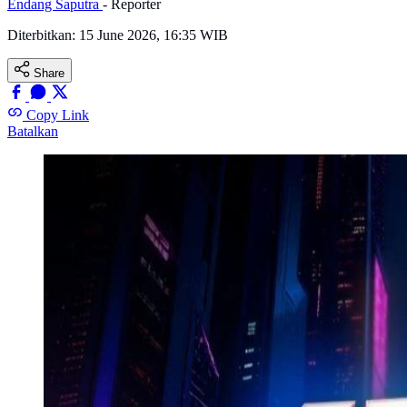
Endang Saputra
- Reporter
Diterbitkan:
15 June 2026, 16:35 WIB
Share
Copy Link
Batalkan