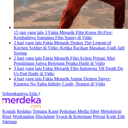
15 jam yang lalu
3 Fakta Menarik Film Korea Hi-Five:
Kembalinya Sutradara Film Sunny di Vidio
2 hari yang lalu
Fakta Menarik Drakor The Legend of
Kitchen Soldier di Vidio: Ketika Racikan Masakan Ajaib Jadi
Senjata
2 hari yang lalu
Fakta Menarik Film Action Primal: Misi
Pengiriman Satwa Berujung Petaka Hadir di Vidio
3 hari yang lalu
Fakta Menarik Film Indonesia Till Death Do
Us Part Hadir di Vidio
4 hari yang lalu
Fakta Menarik Anime Demon Slayer:
Kimetsu No Yaiba Infinity Castle, Nonton di Vidio
Selengkapnya Artis
Kontak
Redaksi
Tentang Kami
Pedoman Media Siber
Metodologi
Riset
Workstation
Disclaimer
Syarat & Ketentuan
Privasi
Kode Etik
Sitemap