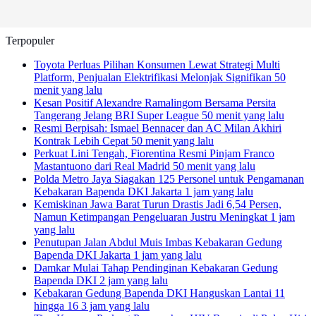
Terpopuler
Toyota Perluas Pilihan Konsumen Lewat Strategi Multi
Platform, Penjualan Elektrifikasi Melonjak Signifikan
50
menit yang lalu
Kesan Positif Alexandre Ramalingom Bersama Persita
Tangerang Jelang BRI Super League
50 menit yang lalu
Resmi Berpisah: Ismael Bennacer dan AC Milan Akhiri
Kontrak Lebih Cepat
50 menit yang lalu
Perkuat Lini Tengah, Fiorentina Resmi Pinjam Franco
Mastantuono dari Real Madrid
50 menit yang lalu
Polda Metro Jaya Siagakan 125 Personel untuk Pengamanan
Kebakaran Bapenda DKI Jakarta
1 jam yang lalu
Kemiskinan Jawa Barat Turun Drastis Jadi 6,54 Persen,
Namun Ketimpangan Pengeluaran Justru Meningkat
1 jam
yang lalu
Penutupan Jalan Abdul Muis Imbas Kebakaran Gedung
Bapenda DKI Jakarta
1 jam yang lalu
Damkar Mulai Tahap Pendinginan Kebakaran Gedung
Bapenda DKI
2 jam yang lalu
Kebakaran Gedung Bapenda DKI Hanguskan Lantai 11
hingga 16
3 jam yang lalu