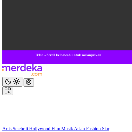
Iklan - Scroll ke bawah untuk melanjutkan
Artis
Selebriti
Hollywood
Film
Musik
Asian
Fashion
Star