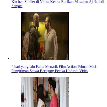
Kitchen Soldier di Vidio: Ketika Racikan Masakan Ajaib Jadi
Senjata
4 hari yang lalu
Fakta Menarik Film Action Primal: Misi
Pengiriman Satwa Berujung Petaka Hadir di Vidio