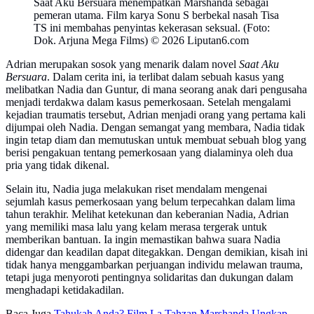
Saat Aku Bersuara menempatkan Marshanda sebagai
pemeran utama. Film karya Sonu S berbekal nasah Tisa
TS ini membahas penyintas kekerasan seksual. (Foto:
Dok. Arjuna Mega Films) © 2026 Liputan6.com
Adrian merupakan sosok yang menarik dalam novel
Saat Aku
Bersuara
. Dalam cerita ini, ia terlibat dalam sebuah kasus yang
melibatkan Nadia dan Guntur, di mana seorang anak dari pengusaha
menjadi terdakwa dalam kasus pemerkosaan. Setelah mengalami
kejadian traumatis tersebut, Adrian menjadi orang yang pertama kali
dijumpai oleh Nadia. Dengan semangat yang membara, Nadia tidak
ingin tetap diam dan memutuskan untuk membuat sebuah blog yang
berisi pengakuan tentang pemerkosaan yang dialaminya oleh dua
pria yang tidak dikenal.
Selain itu, Nadia juga melakukan riset mendalam mengenai
sejumlah kasus pemerkosaan yang belum terpecahkan dalam lima
tahun terakhir. Melihat ketekunan dan keberanian Nadia, Adrian
yang memiliki masa lalu yang kelam merasa tergerak untuk
memberikan bantuan. Ia ingin memastikan bahwa suara Nadia
didengar dan keadilan dapat ditegakkan. Dengan demikian, kisah ini
tidak hanya menggambarkan perjuangan individu melawan trauma,
tetapi juga menyoroti pentingnya solidaritas dan dukungan dalam
menghadapi ketidakadilan.
Baca Juga
Tahukah Anda? Film La Tahzan Marshanda Ungkap