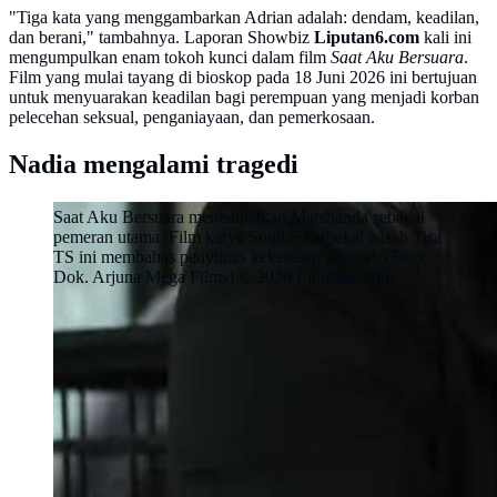
"Tiga kata yang menggambarkan Adrian adalah: dendam, keadilan,
dan berani," tambahnya. Laporan Showbiz
Liputan6.com
kali ini
mengumpulkan enam tokoh kunci dalam film
Saat Aku Bersuara
.
Film yang mulai tayang di bioskop pada 18 Juni 2026 ini bertujuan
untuk menyuarakan keadilan bagi perempuan yang menjadi korban
pelecehan seksual, penganiayaan, dan pemerkosaan.
Nadia mengalami tragedi
Saat Aku Bersuara menempatkan Marshanda sebagai
pemeran utama. Film karya Sonu S berbekal nasah Tisa
TS ini membahas penyintas kekerasan seksual. (Foto:
Dok. Arjuna Mega Films) © 2026 Liputan6.com