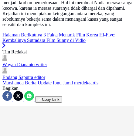
menjadi korban pemerkosaan. Hal ini membuat Nadia merasa sangat
kecewa, karena ia merasa suaranya tidak dihargai dan dipahami.
Kejadian ini menciptakan ketegangan antara mereka, yang
sebelumnya bekerja sama dalam menangani kasus yang sangat
sensitif dan kompleks ini.
Halaman Berikutnya
3 Fakta Menarik Film Korea Hi-Five:
Kembalinya Sutradara Film Sunny di Vidio
Tim Redaksi
Wayan Diananto
writer
Endang Saputra
editor
Marshanda
Berita Update
Ibnu Jamil
merdekaartis
Bagikan
Copy Link