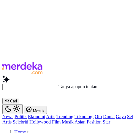
Tanya apapun tentang artikel ini...
Cari
Masuk
News
Politik
Ekonomi
Artis
Trending
Teknologi
Oto
Dunia
Gaya
Se
Artis
Selebriti
Hollywood
Film
Musik
Asian
Fashion
Star
Home