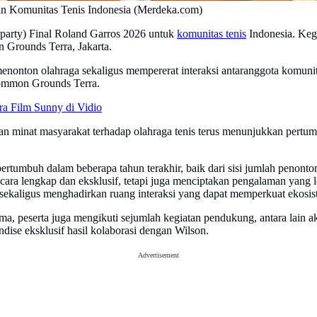
an Komunitas Tenis Indonesia (Merdeka.com)
party) Final Roland Garros 2026 untuk
komunitas tenis
Indonesia. Kegi
Grounds Terra, Jakarta.
onton olahraga sekaligus mempererat interaksi antaranggota komunitas
Common Grounds Terra.
ra Film Sunny di Vidio
 minat masyarakat terhadap olahraga tenis terus menunjukkan pertumbu
bertumbuh dalam beberapa tahun terakhir, baik dari sisi jumlah penon
cara lengkap dan eksklusif, tetapi juga menciptakan pengalaman yang l
sekaligus menghadirkan ruang interaksi yang dapat memperkuat ekosist
, peserta juga mengikuti sejumlah kegiatan pendukung, antara lain akt
ndise eksklusif hasil kolaborasi dengan Wilson.
Advertisement