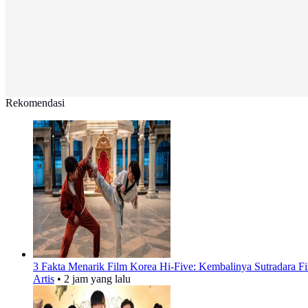
Rekomendasi
3 Fakta Menarik Film Korea Hi-Five: Kembalinya Sutradara Fi
Artis
•
2 jam yang lalu