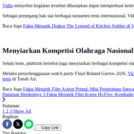
Vidio
menyebut kegiatan tersebut diharapkan dapat memperkuat keter
Sebagai pemegang hak siar berbagai turnamen tenis internasional, 
Baca Juga
Fakta Menarik Drakor The Legend of Kitchen Soldier di V
Menyiarkan Kompetisi Olahraga Nasional
Selain tenis, platform tersebut juga menyiarkan berbagai kompetisi ol
Melalui penyelenggaraan
watch party Final Roland Garros 2026
,
Vid
tenis
di Tanah Air.
Baca Juga
Fakta Menarik Film Action Primal: Misi Pengiriman Satwa
Halaman Berikutnya
3 Fakta Menarik Film Korea Hi-Five: Kembaliny
Halaman
1
2
3
Show All
Bagikan
Copy Link
Tim Redaksi