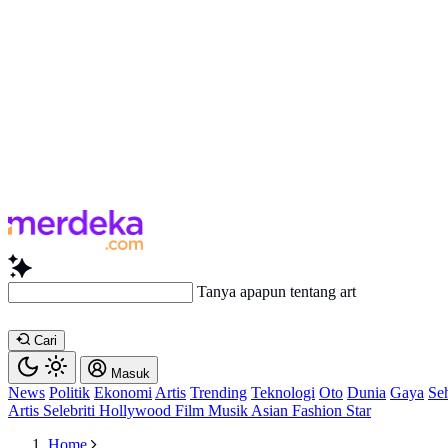
Tanya apapun tentang artikel ini...
Cari
Masuk
News
Politik
Ekonomi
Artis
Trending
Teknologi
Oto
Dunia
Gaya
Se
Artis
Selebriti
Hollywood
Film
Musik
Asian
Fashion
Star
Home