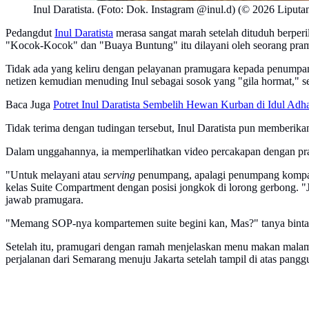
Inul Daratista. (Foto: Dok. Instagram @inul.d) (© 2026 Liput
Pedangdut
Inul Daratista
merasa sangat marah setelah dituduh berperi
"Kocok-Kocok" dan "Buaya Buntung" itu dilayani oleh seorang pra
Tidak ada yang keliru dengan pelayanan pramugara kepada penumpan
netizen kemudian menuding Inul sebagai sosok yang "gila hormat," seo
Baca Juga
Potret Inul Daratista Sembelih Hewan Kurban di Idul Ad
Tidak terima dengan tudingan tersebut, Inul Daratista pun memberikan 
Dalam unggahannya, ia memperlihatkan video percakapan dengan pr
"Untuk melayani atau
serving
penumpang, apalagi penumpang kompart
kelas Suite Compartment dengan posisi jongkok di lorong gerbong. "J
jawab pramugara.
"Memang SOP-nya kompartemen suite begini kan, Mas?" tanya binta
Setelah itu, pramugari dengan ramah menjelaskan menu makan malam 
perjalanan dari Semarang menuju Jakarta setelah tampil di atas pangg