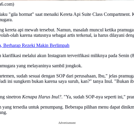
an6.com)
laku "gila hormat" saat menaiki Kereta Api Suite Class Compartment. 
mugara.
g kereta api mewah tersebut. Namun, masalah muncul ketika pramugar
lah-olah karena statusnya sebagai artis terkenal, ia harus dilayani de
ha, Berharap Rezeki Makin Berlimpah
klarifikasi melalui akun Instagram terverifikasi miliknya pada Senin (
amugara yang melayaninya sambil jongkok.
emen, sudah sesuai dengan SOP dari perusahaan, Ibu," jelas pramuga
adi ini sungkem bukan karena saya suruh, kan?" tanya Inul. "Bukan ib
ng sinetron
Kenapa Harus Inul?
. "Ya, sudah SOP-nya seperti ini," pr
yang tersedia untuk penumpang. Beberapa pilihan menu dapat dinikma
ung.
Advertisement