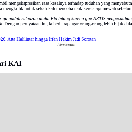
ambil mengekspresikan rasa kesalnya terhadap tuduhan yang menyebutn
ka mengkritik untuk sekali-kali mencoba naik kereta api mewah sebelu
iar ga nuduh su'udzon mulu. Elu bilang karena gue ARTIS pengecuali
k
. Dengan pernyataan ini, ia berharap agar orang-orang lebih bijak d
6, Atta Halilintar hingga Irfan Hakim Jadi Sorotan
Advertisement
ari KAI