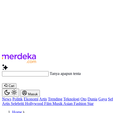
Tanya apapun tentang artikel ini...
Cari
Masuk
News
Politik
Ekonomi
Artis
Trending
Teknologi
Oto
Dunia
Gaya
Se
Artis
Selebriti
Hollywood
Film
Musik
Asian
Fashion
Star
Home