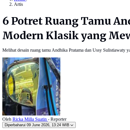
Artis
6 Potret Ruang Tamu And
Modern Klasik yang Me
Melihat desain ruang tamu Andhika Pratama dan Ussy Sulistiawaty y
Oleh
Ricka Milla Suatin
- Reporter
Diperbaharui
09 June 2026, 13:24 WIB