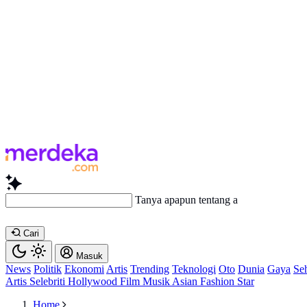
Tanya apapun tentang artikel ini...
Cari
Masuk
News
Politik
Ekonomi
Artis
Trending
Teknologi
Oto
Dunia
Gaya
Se
Artis
Selebriti
Hollywood
Film
Musik
Asian
Fashion
Star
Home