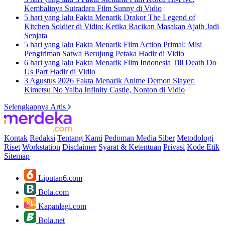
Kembalinya Sutradara Film Sunny di Vidio
5 hari yang lalu
Fakta Menarik Drakor The Legend of
Kitchen Soldier di Vidio: Ketika Racikan Masakan Ajaib Jadi
Senjata
5 hari yang lalu
Fakta Menarik Film Action Primal: Misi
Pengiriman Satwa Berujung Petaka Hadir di Vidio
6 hari yang lalu
Fakta Menarik Film Indonesia Till Death Do
Us Part Hadir di Vidio
3 Agustus 2026
Fakta Menarik Anime Demon Slayer:
Kimetsu No Yaiba Infinity Castle, Nonton di Vidio
Selengkapnya Artis
Kontak
Redaksi
Tentang Kami
Pedoman Media Siber
Metodologi
Riset
Workstation
Disclaimer
Syarat & Ketentuan
Privasi
Kode Etik
Sitemap
Liputan6.com
Bola.com
Kapanlagi.com
Bola.net