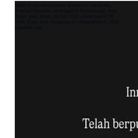
Tantri Kotak menjelaskan, ayahanda Cella Kotak,
Achmad Handoko, meninggal di Banyuwangi, Jawa
Timur, pada Jumat, 26 Juni 2026, sekitar jam 07.00
WIB. (Foto: Dok. Instagram @cellanadalam) © 2026
Liputan6.com