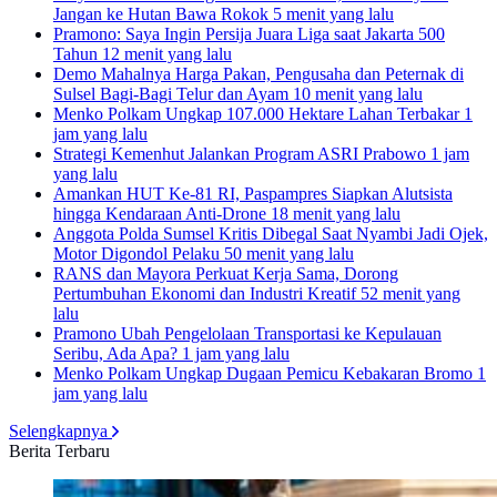
Jangan ke Hutan Bawa Rokok
5 menit yang lalu
Pramono: Saya Ingin Persija Juara Liga saat Jakarta 500
Tahun
12 menit yang lalu
Demo Mahalnya Harga Pakan, Pengusaha dan Peternak di
Sulsel Bagi-Bagi Telur dan Ayam
10 menit yang lalu
Menko Polkam Ungkap 107.000 Hektare Lahan Terbakar
1
jam yang lalu
Strategi Kemenhut Jalankan Program ASRI Prabowo
1 jam
yang lalu
Amankan HUT Ke-81 RI, Paspampres Siapkan Alutsista
hingga Kendaraan Anti-Drone
18 menit yang lalu
Anggota Polda Sumsel Kritis Dibegal Saat Nyambi Jadi Ojek,
Motor Digondol Pelaku
50 menit yang lalu
RANS dan Mayora Perkuat Kerja Sama, Dorong
Pertumbuhan Ekonomi dan Industri Kreatif
52 menit yang
lalu
Pramono Ubah Pengelolaan Transportasi ke Kepulauan
Seribu, Ada Apa?
1 jam yang lalu
Menko Polkam Ungkap Dugaan Pemicu Kebakaran Bromo
1
jam yang lalu
Selengkapnya
Berita Terbaru