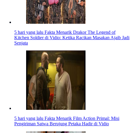
5 hari yang lalu
Fakta Menarik Drakor The Legend of
Kitchen Soldier di Vidio: Ketika Racikan Masakan Ajaib Jadi
Senjata
5 hari yang lalu
Fakta Menarik Film Action Primal: Misi
Pengiriman Satwa Berujung Petaka Hadir di Vidio