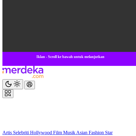
Iklan - Scroll ke bawah untuk melanjutkan
Artis
Selebriti
Hollywood
Film
Musik
Asian
Fashion
Star