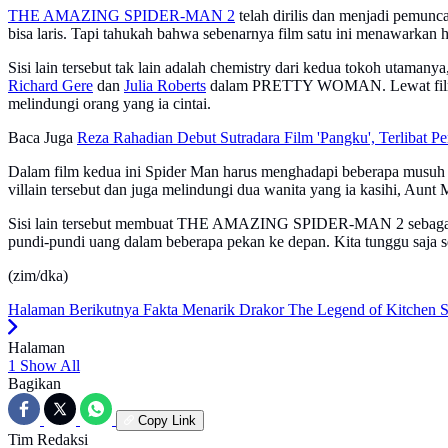
THE AMAZING SPIDER-MAN 2
telah dirilis dan menjadi pemunc
bisa laris. Tapi tahukah bahwa sebenarnya film satu ini menawarkan h
Sisi lain tersebut tak lain adalah chemistry dari kedua tokoh utamanya,
Richard Gere
dan
Julia Roberts
dalam PRETTY WOMAN. Lewat film kedu
melindungi orang yang ia cintai.
Baca Juga
Reza Rahadian Debut Sutradara Film 'Pangku', Terlibat
Dalam film kedua ini Spider Man harus menghadapi beberapa musuh se
villain tersebut dan juga melindungi dua wanita yang ia kasihi, Aunt
Sisi lain tersebut membuat THE AMAZING SPIDER-MAN 2 sebagai satu
pundi-pundi uang dalam beberapa pekan ke depan. Kita tunggu saja sep
(zim/dka)
Halaman Berikutnya
Fakta Menarik Drakor The Legend of Kitchen So
Halaman
1
Show All
Bagikan
Copy Link
Tim Redaksi