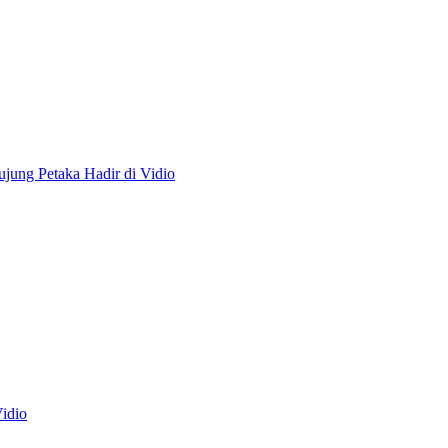
ujung Petaka Hadir di Vidio
Vidio