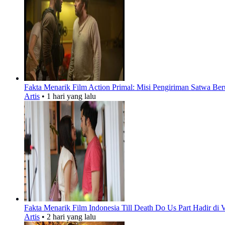
Fakta Menarik Film Action Primal: Misi Pengiriman Satwa Ber
Artis
•
1 hari yang lalu
Fakta Menarik Film Indonesia Till Death Do Us Part Hadir di 
Artis
•
2 hari yang lalu