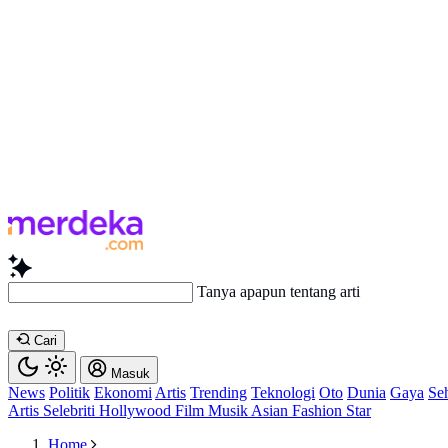
Tanya apapun tentang artikel ini...
Cari
Masuk
News
Politik
Ekonomi
Artis
Trending
Teknologi
Oto
Dunia
Gaya
Se
Artis
Selebriti
Hollywood
Film
Musik
Asian
Fashion
Star
Home