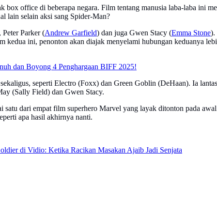
ak box office di beberapa negara. Film tentang manusia laba-laba ini
al lain selain aksi sang Spider-Man?
 Peter Parker (
Andrew Garfield
) dan juga Gwen Stacy (
Emma Stone
)
a ini, penonton akan diajak menyelami hubungan keduanya lebih dalam
 Penuh dan Boyong 4 Penghargaan BIFF 2025!
kaligus, seperti Electro (Foxx) dan Green Goblin (DeHaan). Ia lantas
 May (Sally Field) dan Gwen Stacy.
 dari empat film superhero Marvel yang layak ditonton pada awal m
erti apa hasil akhirnya nanti.
ldier di Vidio: Ketika Racikan Masakan Ajaib Jadi Senjata