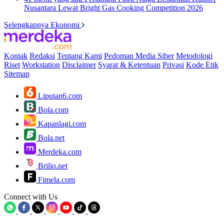
Nusantara Lewat Bright Gas Cooking Competition 2026
Selengkapnya Ekonomi
Kontak
Redaksi
Tentang Kami
Pedoman Media Siber
Metodologi
Riset
Workstation
Disclaimer
Syarat & Ketentuan
Privasi
Kode Etik
Sitemap
Liputan6.com
Bola.com
Kapanlagi.com
Bola.net
Merdeka.com
Brilio.net
Fimela.com
Connect with Us