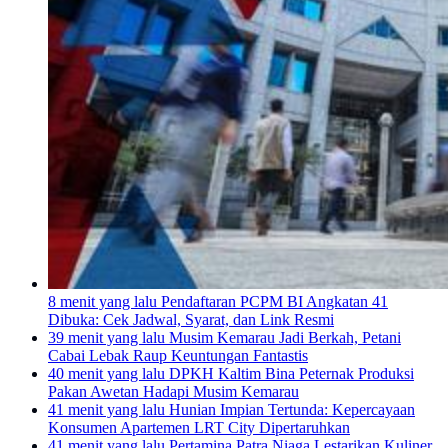
8 menit yang lalu
Pendaftaran PCPM BI Angkatan 41
Dibuka: Cek Jadwal, Syarat, dan Link Resmi
39 menit yang lalu
Musim Kemarau Jadi Berkah, Petani
Cabai Lebak Raup Keuntungan Fantastis
40 menit yang lalu
DPKH Kaltim Bina Peternak Produksi
Pakan Awetan Hadapi Musim Kemarau
41 menit yang lalu
Hunian Impian Tertunda: Kepercayaan
Konsumen Apartemen LRT City Dipertaruhkan
41 menit yang lalu
Pertamina Patra Niaga Lestarikan Kuliner