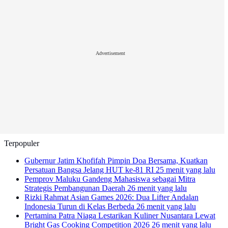
Advertisement
Terpopuler
Gubernur Jatim Khofifah Pimpin Doa Bersama, Kuatkan
Persatuan Bangsa Jelang HUT ke-81 RI
25 menit yang lalu
Pemprov Maluku Gandeng Mahasiswa sebagai Mitra
Strategis Pembangunan Daerah
26 menit yang lalu
Rizki Rahmat Asian Games 2026: Dua Lifter Andalan
Indonesia Turun di Kelas Berbeda
26 menit yang lalu
Pertamina Patra Niaga Lestarikan Kuliner Nusantara Lewat
Bright Gas Cooking Competition 2026
26 menit yang lalu