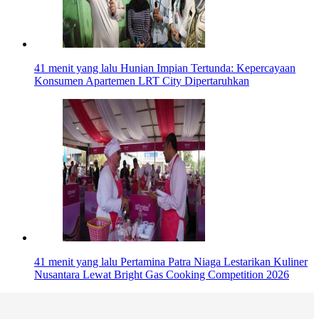
41 menit yang lalu
Hunian Impian Tertunda: Kepercayaan
Konsumen Apartemen LRT City Dipertaruhkan
41 menit yang lalu
Pertamina Patra Niaga Lestarikan Kuliner
Nusantara Lewat Bright Gas Cooking Competition 2026