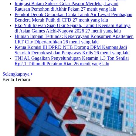
Imigrasi Batam Sukses Gelar Paspor Merdeka, Layani
Ratusan Pemohon di Akhir Pekan
27 menit yang lalu
Pemkot Depok Gelorakan Cinta Tanah Air Lewat Pembagian
Bendera Merah Putih di CFD
27 menit yang lalu
Eko Yuli Irawan Siap Ukir Sejarah, Tampil Keenam Kalinya
di Asian Games Aichi-Nagoya 2026
27 menit yang lalu
Hunian Impian Tertunda: Kepercayaan Konsumen Apartemen
LRT City Dipertaruhkan
26 menit yang lalu
Ketua Komisi III DPRD NTB Dorong DPM Kampus Jadi
Sekolah Demokrasi dan Pengawas Kritis
26 menit yang lalu
TNI AL Gagalkan Penyelundupan Ketamin 1,3 Ton Senilai
Rp2,1 Triliun di Perairan Riau
26 menit yang lalu
Selengkapnya
Berita Terbaru