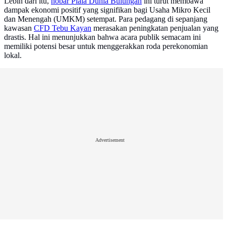
Lebih dari itu,
nobar Piala Dunia Bulungan
ini turut membawa
dampak ekonomi positif yang signifikan bagi Usaha Mikro Kecil
dan Menengah (UMKM) setempat. Para pedagang di sepanjang
kawasan
CFD Tebu Kayan
merasakan peningkatan penjualan yang
drastis. Hal ini menunjukkan bahwa acara publik semacam ini
memiliki potensi besar untuk menggerakkan roda perekonomian
lokal.
Advertisement