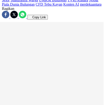
Selor
Silaturahmi Warga
UMKM Bulungan
TVRI Kaltara
Nobar
Piala Dunia Bulungan
CFD Tebu Kayan
Konten AI
merdekaantara
Bagikan
Copy Link