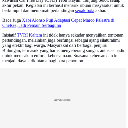
kawasan Car Free Day (CFD) Tebu Kayan, Tanjung Selor, setiap
akhir pekan. Kegiatan ini berhasil menarik ribuan masyarakat untuk
berkumpul dan menikmati pertandingan
sepak bola
akbar.
Baca Juga
Xabi Alonso Puji Adaptasi Cepat Marco Palestra di
Chelsea, Jadi Pemain Serbaguna
Inisiatif
TVRI Kaltara
ini tidak hanya sekadar menyajikan tontonan
pertandingan, melainkan juga berfungsi sebagai ajang silaturahmi
yang efektif bagi warga. Masyarakat dari berbagai penjuru
Bulungan, termasuk yang harus menyeberang sungai, antusias hadir
untuk merasakan euforia kebersamaan. Suasana kebersamaan ini
menjadi daya tarik utama bagi para penonton.
Advertisement