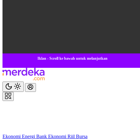
Iklan - Scroll ke bawah untuk melanjutkan
Ekonomi
Energi
Bank
Ekonomi
Riil
Bursa