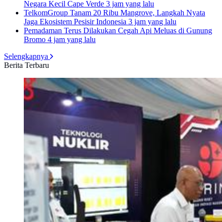
Negara Kecil Cape Verde
3 jam yang lalu
TelkomGroup Tanam 20 Ribu Mangrove, Langkah Nyata
Jaga Ekosistem Pesisir Indonesia
3 jam yang lalu
Pemadaman Terus Dilakukan Cegah Api Meluas di Gunung
Bromo
4 jam yang lalu
Selengkapnya
Berita Terbaru