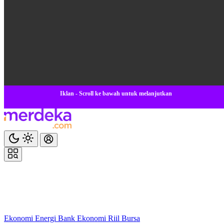
Iklan - Scroll ke bawah untuk melanjutkan
Ekonomi
Energi
Bank
Ekonomi
Riil
Bursa