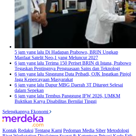
5 jam yang lalu
Di Hadapan Prabowo, BRIN Ungkap
Manfaat Satelit Neo-1 yang Meluncur 2027
6 jam yang lalu
Terima 150 Periset BRIN di Istana, Prabowo
Tegaskan Pentingnya Penguasaan Sains dan Teknologi
6 jam yang lalu
Singgung Data Pribadi, OJK Ingatkan Pinjol
Jaga Kepercayaan Masyarakat
6 jam yang lalu
Dapur MBG Daerah 3T Ditarget Selesai
dalam Sepekan
6 jam yang lalu
Tembus Panggung IFW 2026, UMKM
Buktikan Karya Disabilitas Bernilai Tinggi
Selengkapnya Ekonomi
Kontak
Redaksi
Tentang Kami
Pedoman Media Siber
Metodologi
Riset
Workstation
Disclaimer
Syarat & Ketentuan
Privasi
Kode Etik