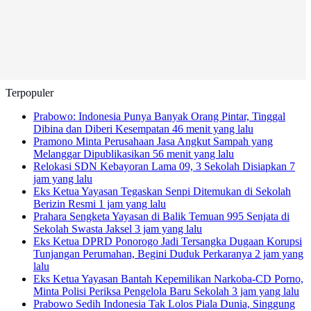
Terpopuler
Prabowo: Indonesia Punya Banyak Orang Pintar, Tinggal
Dibina dan Diberi Kesempatan
46 menit yang lalu
Pramono Minta Perusahaan Jasa Angkut Sampah yang
Melanggar Dipublikasikan
56 menit yang lalu
Relokasi SDN Kebayoran Lama 09, 3 Sekolah Disiapkan
7
jam yang lalu
Eks Ketua Yayasan Tegaskan Senpi Ditemukan di Sekolah
Berizin Resmi
1 jam yang lalu
Prahara Sengketa Yayasan di Balik Temuan 995 Senjata di
Sekolah Swasta Jaksel
3 jam yang lalu
Eks Ketua DPRD Ponorogo Jadi Tersangka Dugaan Korupsi
Tunjangan Perumahan, Begini Duduk Perkaranya
2 jam yang
lalu
Eks Ketua Yayasan Bantah Kepemilikan Narkoba-CD Porno,
Minta Polisi Periksa Pengelola Baru Sekolah
3 jam yang lalu
Prabowo Sedih Indonesia Tak Lolos Piala Dunia, Singgung