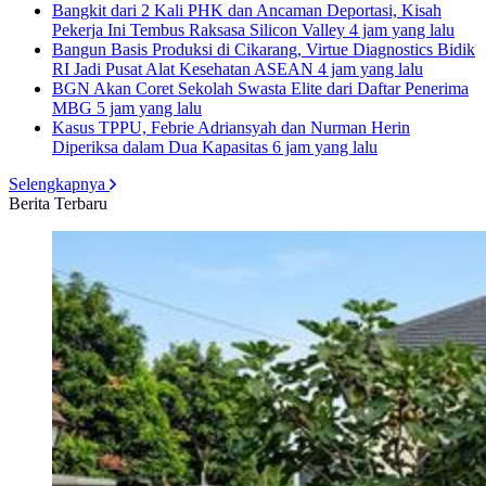
Bangkit dari 2 Kali PHK dan Ancaman Deportasi, Kisah
Pekerja Ini Tembus Raksasa Silicon Valley
4 jam yang lalu
Bangun Basis Produksi di Cikarang, Virtue Diagnostics Bidik
RI Jadi Pusat Alat Kesehatan ASEAN
4 jam yang lalu
BGN Akan Coret Sekolah Swasta Elite dari Daftar Penerima
MBG
5 jam yang lalu
Kasus TPPU, Febrie Adriansyah dan Nurman Herin
Diperiksa dalam Dua Kapasitas
6 jam yang lalu
Selengkapnya
Berita Terbaru