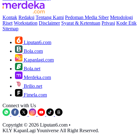
Kontak
Redaksi
Tentang Kami
Pedoman Media Siber
Metodologi
Riset
Workstation
Disclaimer
Syarat & Ketentuan
Privasi
Kode Etik
Sitemap
Liputan6.com
Bola.com
Kapanlagi.com
Bola.net
Merdeka.com
Brilio.net
Fimela.com
Connect with Us
Copyright © 2026 Liputan6.com
•
KLY KapanLagi Youniverse All Right Reserved.