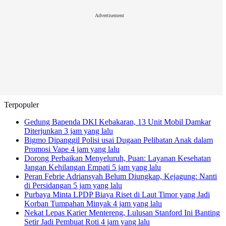
Advertisement
Terpopuler
Gedung Bapenda DKI Kebakaran, 13 Unit Mobil Damkar
Diterjunkan
3 jam yang lalu
Bigmo Dipanggil Polisi usai Dugaan Pelibatan Anak dalam
Promosi Vape
4 jam yang lalu
Dorong Perbaikan Menyeluruh, Puan: Layanan Kesehatan
Jangan Kehilangan Empati
5 jam yang lalu
Peran Febrie Adriansyah Belum Diungkap, Kejagung: Nanti
di Persidangan
5 jam yang lalu
Purbaya Minta LPDP Biaya Riset di Laut Timor yang Jadi
Korban Tumpahan Minyak
4 jam yang lalu
Nekat Lepas Karier Mentereng, Lulusan Stanford Ini Banting
Setir Jadi Pembuat Roti
4 jam yang lalu