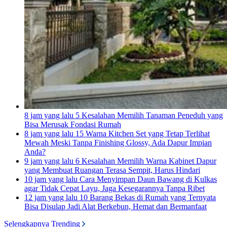
8 jam yang lalu
5 Kesalahan Memilih Tanaman Peneduh yang
Bisa Merusak Fondasi Rumah
8 jam yang lalu
15 Warna Kitchen Set yang Tetap Terlihat
Mewah Meski Tanpa Finishing Glossy, Ada Dapur Impian
Anda?
9 jam yang lalu
6 Kesalahan Memilih Warna Kabinet Dapur
yang Membuat Ruangan Terasa Sempit, Harus Hindari
10 jam yang lalu
Cara Menyimpan Daun Bawang di Kulkas
agar Tidak Cepat Layu, Jaga Kesegarannya Tanpa Ribet
12 jam yang lalu
10 Barang Bekas di Rumah yang Ternyata
Bisa Disulap Jadi Alat Berkebun, Hemat dan Bermanfaat
Selengkapnya Trending