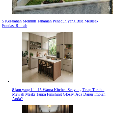
5 Kesalahan Memilih Tanaman Peneduh yang Bisa Merusak
Fondasi Rumah
8 jam yang lalu
15 Warna Kitchen Set yang Tetap Terlihat
Mewah Meski Tanpa Finishing Glossy, Ada Dapur Impian
Anda?