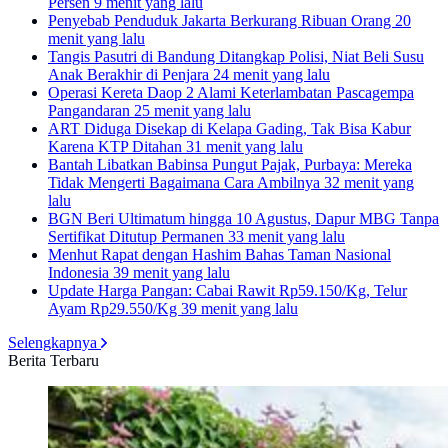
Persen
9 menit yang lalu
Penyebab Penduduk Jakarta Berkurang Ribuan Orang
20
menit yang lalu
Tangis Pasutri di Bandung Ditangkap Polisi, Niat Beli Susu
Anak Berakhir di Penjara
24 menit yang lalu
Operasi Kereta Daop 2 Alami Keterlambatan Pascagempa
Pangandaran
25 menit yang lalu
ART Diduga Disekap di Kelapa Gading, Tak Bisa Kabur
Karena KTP Ditahan
31 menit yang lalu
Bantah Libatkan Babinsa Pungut Pajak, Purbaya: Mereka
Tidak Mengerti Bagaimana Cara Ambilnya
32 menit yang
lalu
BGN Beri Ultimatum hingga 10 Agustus, Dapur MBG Tanpa
Sertifikat Ditutup Permanen
33 menit yang lalu
Menhut Rapat dengan Hashim Bahas Taman Nasional
Indonesia
39 menit yang lalu
Update Harga Pangan: Cabai Rawit Rp59.150/Kg, Telur
Ayam Rp29.550/Kg
39 menit yang lalu
Selengkapnya
Berita Terbaru