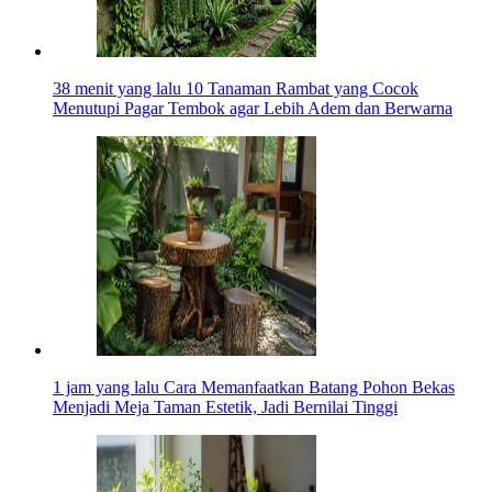
38 menit yang lalu
10 Tanaman Rambat yang Cocok
Menutupi Pagar Tembok agar Lebih Adem dan Berwarna
1 jam yang lalu
Cara Memanfaatkan Batang Pohon Bekas
Menjadi Meja Taman Estetik, Jadi Bernilai Tinggi