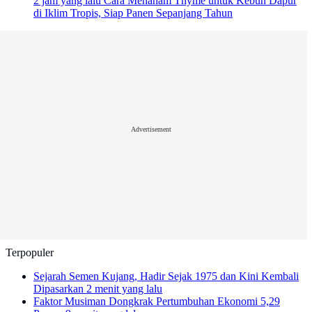
2 jam yang lalu
Cara Menanam Thyme untuk Kebun Dapur
di Iklim Tropis, Siap Panen Sepanjang Tahun
Advertisement
Terpopuler
Sejarah Semen Kujang, Hadir Sejak 1975 dan Kini Kembali
Dipasarkan
2 menit yang lalu
Faktor Musiman Dongkrak Pertumbuhan Ekonomi 5,29