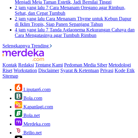
Menjadi Meja Taman Estetik, Jadi Bernilai Tinggi
2 jam yang lalu
7 Cara Menanam Oregano agar Rimbun,
Sehat, dan Cepat Tumbuh
2 jam yang lalu
Cara Menanam Thyme untuk Kebun Dapur
di Iklim Tropis, Siap Panen Sepanjang Tahun
4 jam yang lalu
7 Tanda Aglaonema Kekurangan Cahaya dan
Cara Mengatasinya agar Tumbuh Rimbun
Selengkapnya Trending
Kontak
Redaksi
Tentang Kami
Pedoman Media Siber
Metodologi
Riset
Workstation
Disclaimer
Syarat & Ketentuan
Privasi
Kode Etik
Sitemap
Liputan6.com
Bola.com
Kapanlagi.com
Bola.net
Merdeka.com
Brilio.net