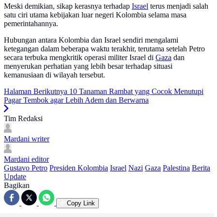
Meski demikian, sikap kerasnya terhadap
Israel
terus menjadi salah
satu ciri utama kebijakan luar negeri Kolombia selama masa
pemerintahannya.
Hubungan antara Kolombia dan Israel sendiri mengalami
ketegangan dalam beberapa waktu terakhir, terutama setelah Petro
secara terbuka mengkritik operasi militer Israel di
Gaza
dan
menyerukan perhatian yang lebih besar terhadap situasi
kemanusiaan di wilayah tersebut.
Halaman Berikutnya
10 Tanaman Rambat yang Cocok Menutupi
Pagar Tembok agar Lebih Adem dan Berwarna
Tim Redaksi
Mardani
writer
Mardani
editor
Gustavo Petro
Presiden Kolombia
Israel
Nazi
Gaza
Palestina
Berita
Update
Bagikan
Copy Link