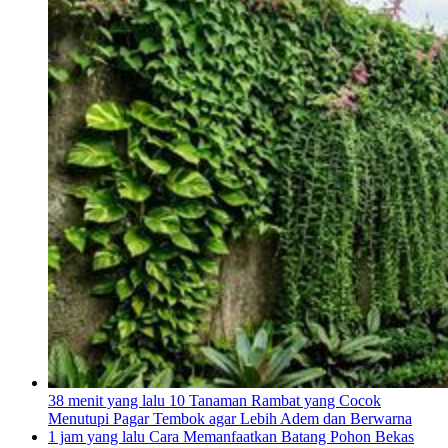
38 menit yang lalu
10 Tanaman Rambat yang Cocok
Menutupi Pagar Tembok agar Lebih Adem dan Berwarna
1 jam yang lalu
Cara Memanfaatkan Batang Pohon Bekas